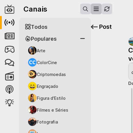
Canais
Post
Todos
Populares
C
Arte
v
ColorCine
Criptomoedas
Do
Engraçado
Figura d'Estilo
Filmes e Séries
Fotografia