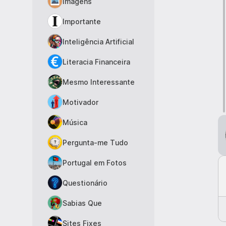
Imagens
Importante
Inteligência Artificial
Literacia Financeira
Mesmo Interessante
Motivador
Música
Pergunta-me Tudo
Portugal em Fotos
Questionário
Sabias Que
Sites Fixes