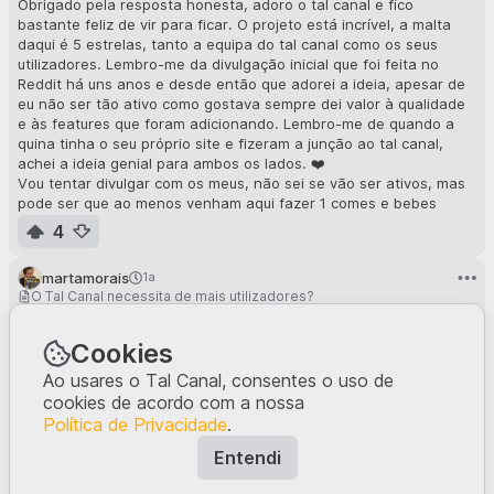
Obrigado pela resposta honesta, adoro o tal canal e fico
bastante feliz de vir para ficar. O projeto está incrível, a malta
daqui é 5 estrelas, tanto a equipa do tal canal como os seus
utilizadores. Lembro-me da divulgação inicial que foi feita no
Reddit há uns anos e desde então que adorei a ideia, apesar de
eu não ser tão ativo como gostava sempre dei valor à qualidade
e às features que foram adicionando. Lembro-me de quando a
quina tinha o seu próprio site e fizeram a junção ao tal canal,
achei a ideia genial para ambos os lados. ❤️
Vou tentar divulgar com os meus, não sei se vão ser ativos, mas
pode ser que ao menos venham aqui fazer 1 comes e bebes
diário ou uma quina.
4
Obrigado por moveres o post, desconhecia o c/ajuda, faz muito
mais sentido ficar neste canal 🙂
martamorais
1a
De resto desejo uma boa continuação e sucesso no futuro, foi um
O Tal Canal necessita de mais utilizadores?
cantinho mágico e acolhedor que criaram na internet. ❤️
Eu gostava que o Tal Canal tivesse mais utilizadores porque é um
projeto que merece. E já tentei trazer para aqui gente mas não
Cookies
resultou. Por outro lado acho algum encanto em estar numa rede
em que não está nenhum colega, nem família, nem conhecidos 😆
Ao usares o Tal Canal, consentes o uso de
🫣
cookies de acordo com a nossa
6
Política de Privacidade
.
Entendi
megaroads
1a
O Tal Canal necessita de mais utilizadores?