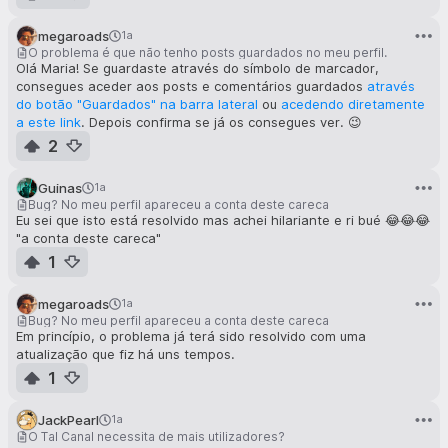
megaroads
1a
O problema é que não tenho posts guardados no meu perfil.
Olá Maria! Se guardaste através do símbolo de marcador,
consegues aceder aos posts e comentários guardados
através
do botão "Guardados" na barra lateral
ou
acedendo diretamente
a este link
. Depois confirma se já os consegues ver. 😉
2
Guinas
1a
Bug? No meu perfil apareceu a conta deste careca
Eu sei que isto está resolvido mas achei hilariante e ri bué 😂😂😂
"a conta deste careca"
1
megaroads
1a
Bug? No meu perfil apareceu a conta deste careca
Em princípio, o problema já terá sido resolvido com uma
atualização que fiz há uns tempos.
1
JackPearl
1a
O Tal Canal necessita de mais utilizadores?