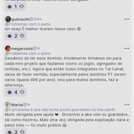
1
guimacrlh
12me
Problemas com o quina
Ah okay! É melhor tirarem nesse caso 😅
2
megaroads
1a
Problemas com o quina
Deixámos de ter esse domínio. Inicialmente tínhamos um para
cada mini-projeto que fazíamos (como os jogos, agregador de
notícias, etc.). Agora que estão todos integrados no Tal Canal,
deixa de fazer sentido, especialmente pelos domínios PT serem
caros (quase 40€ por ano). Isso para muitos domínios, faz a
diferença.
4
Mariia
1a
O problema é que não tenho posts guardados no meu perfil.
Muito obrigada pela ajuda ❤️. Encontrei a aba com os guardados,
tal como mostrou. Mais uma vez, obrigada pela explicação clara e
pelos links — foi muito prático 🤗
3