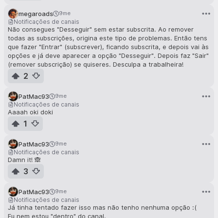
megaroads
9me
Notificações de canais
Não consegues "Desseguir" sem estar subscrita. Ao remover
todas as subscrições, origina este tipo de problemas. Então tens
que fazer "Entrar" (subscrever), ficando subscrita, e depois vai às
opções e já deve aparecer a opção "Desseguir". Depois faz "Sair"
(remover subscrição) se quiseres. Desculpa a trabalheira!
2
PatMac93
9me
Notificações de canais
Aaaah oki doki
1
PatMac93
9me
Notificações de canais
Damn it! 🙈
3
PatMac93
9me
Notificações de canais
Já tinha tentado fazer isso mas não tenho nenhuma opção :(
Eu nem estou "dentro" do canal.