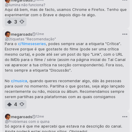
Ilumina não funciona?
Aqui dá bem, mas de facto, usamos Chrome e Firefox. Tenho que
experimentar com o Brave e depois digo-te algo.
3
megaroads
12me
Etiquetas "Recomendação"
Para o
c/filmeseseries
, podes sempre usar a etiqueta "Crítica".
Escreve porque é que gostaste do filme (pode ser uma crítica
mesmo curta), e pode até ser um post do tipo "Link", com o URL
do IMDb para o filme / série (assim na página inicial do Tal Canal
vai aparecer a tua crítica na secção correspondente). Fora isso,
tens sempre a etiqueta "Discussão".
No
c/musica
, quando queres recomendar algo, dás às pessoas
para ouvir no momento. Partilha o que gostas, seja algo lançado
recentemente ou não, música ou álbum. Recomendamos sempre
serem partilhas para plataformas com as quais consigamos
embeber o site e reproduzir no momento a música (YouTube,
4
Spotify, etc) e que sejam partilhas oficiais do artista. Usas as
etiquetas "Nacional" e "Internacional" consoante a nacionalidade
megaroads
12me
dos artistas. Fora isso, tens sempre a etiqueta "Discussão".
Problemas com o quina
Só agora é que me apercebi que estava na descrição do canal.
O que te parece?
Ainda poderá estar noutros sítios. Obrigado!