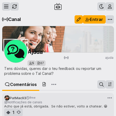
Canal
Entrar
Ajuda
ajuda
5
87
Tens dúvidas, queres dar o teu feedback ou reportar um
problema sobre o Tal Canal?
Comentários
PatMac93
9me
Notificações de canais
Acho que já está, obrigada. Se não estiver, volto a chatear. 😁
1