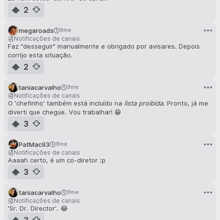
2
megaroads
9me
Notificações de canais
Faz "desseguir" manualmente e obrigado por avisares. Depois
corrijo esta situação.
2
taniacarvalho
9me
Notificações de canais
O 'chefinho' também está incluído na
lista proibida
. Pronto, já me
diverti que chegue. Vou trabalhar! 😁
3
PatMac93
9me
Notificações de canais
Aaaah certo, é um co-diretor :p
3
taniacarvalho
9me
Notificações de canais
'Sr. Dr. Director'. 😂
3