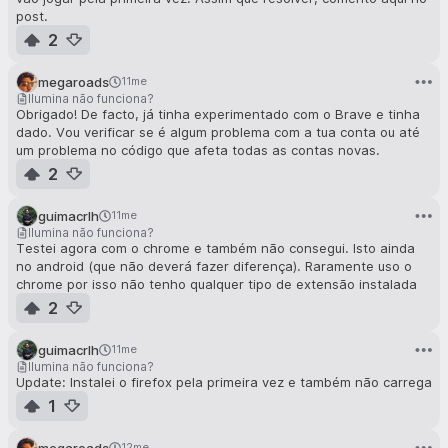
post.
2
megaroads
11me
Ilumina não funciona?
Obrigado! De facto, já tinha experimentado com o Brave e tinha
dado. Vou verificar se é algum problema com a tua conta ou até
um problema no código que afeta todas as contas novas.
2
guimacrlh
11me
Ilumina não funciona?
Testei agora com o chrome e também não consegui. Isto ainda
no android (que não deverá fazer diferença). Raramente uso o
chrome por isso não tenho qualquer tipo de extensão instalada
2
guimacrlh
11me
Ilumina não funciona?
Update: Instalei o firefox pela primeira vez e também não carrega
1
megaroads
12me