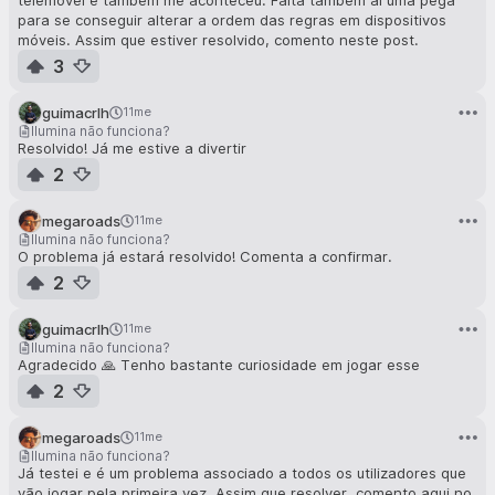
para se conseguir alterar a ordem das regras em dispositivos
móveis. Assim que estiver resolvido, comento neste post.
3
guimacrlh
11me
Ilumina não funciona?
Resolvido! Já me estive a divertir
2
megaroads
11me
Ilumina não funciona?
O problema já estará resolvido! Comenta a confirmar.
2
guimacrlh
11me
Ilumina não funciona?
Agradecido 🙏 Tenho bastante curiosidade em jogar esse
2
megaroads
11me
Ilumina não funciona?
Já testei e é um problema associado a todos os utilizadores que
vão jogar pela primeira vez. Assim que resolver, comento aqui no