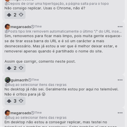
Depois de criar uma hiperligação, a página salta para o topo
Não consigo replicar. Usas o Chrome, não é?
2
megaroads
11me
Posts tipo link removem automaticamente o último "/" do URL inserido
Sim, removemos para ficar mais limpo, pois muita gente esquece-
se de tirar essa barra do URL e é só um carácter a mais
desnecessário. Mas já estou a ver que é melhor deixar estar, e
removerei apenas quando é partilhado o nome do site.
Assim que corrigir, comento neste post.
2
guimacrlh
11me
Bug ao selecionar itens das regras
No desktop já não sei. Geralmente estou por aqui no telemóvel.
Não é crítico para já 😛
3
megaroads
11me
Bug ao selecionar itens das regras
Em desktop não estou a conseguir replicar, mas testei no
telemóvel e também me aconteceu. Falta também aí uma pega