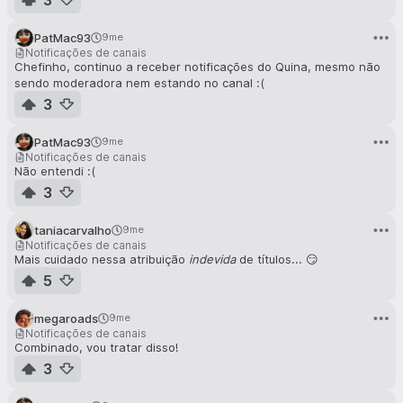
PatMac93
9me
Notificações de canais
Chefinho, continuo a receber notificações do Quina, mesmo não
sendo moderadora nem estando no canal :(
3
PatMac93
9me
Notificações de canais
Não entendi :(
3
taniacarvalho
9me
Notificações de canais
Mais cuidado nessa atribuição
indevida
de títulos... 😏
5
megaroads
9me
Notificações de canais
Combinado, vou tratar disso!
3