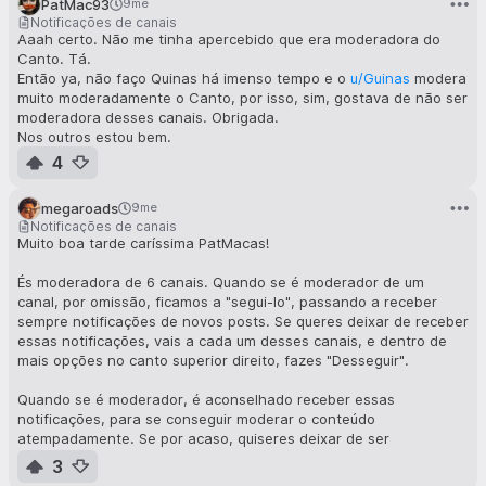
PatMac93
9me
Notificações de canais
Aaah certo. Não me tinha apercebido que era moderadora do
Canto. Tá.
Então ya, não faço Quinas há imenso tempo e o
u/Guinas
modera
muito moderadamente o Canto, por isso, sim, gostava de não ser
moderadora desses canais. Obrigada.
Nos outros estou bem.
4
megaroads
9me
Notificações de canais
Muito boa tarde caríssima PatMacas!
És moderadora de 6 canais. Quando se é moderador de um
canal, por omissão, ficamos a "segui-lo", passando a receber
sempre notificações de novos posts. Se queres deixar de receber
essas notificações, vais a cada um desses canais, e dentro de
mais opções no canto superior direito, fazes "Desseguir".
Quando se é moderador, é aconselhado receber essas
notificações, para se conseguir moderar o conteúdo
atempadamente. Se por acaso, quiseres deixar de ser
moderadora de algum desses canais que eu por acaso esteja a
3
administrar, é só dizer.