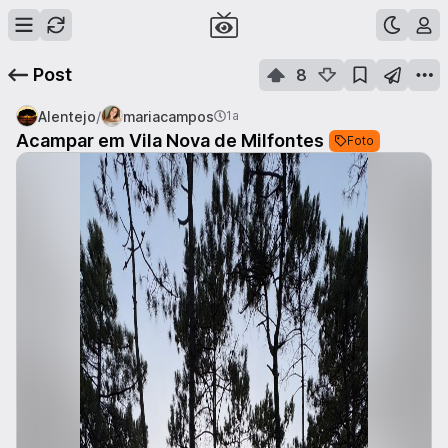
Post
8
/
Alentejo
mariacampos
1a
Acampar em Vila Nova de Milfontes
Foto