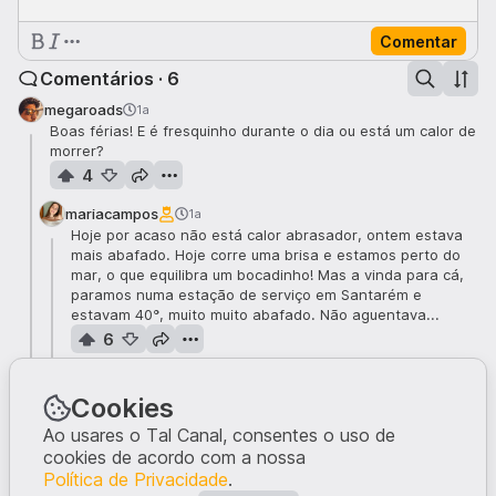
Comentar
Comentários · 6
megaroads
1a
Boas férias! E é fresquinho durante o dia ou está um calor de
morrer?
4
mariacampos
1a
Hoje por acaso não está calor abrasador, ontem estava
mais abafado. Hoje corre uma brisa e estamos perto do
mar, o que equilibra um bocadinho! Mas a vinda para cá,
paramos numa estação de serviço em Santarém e
estavam 40°, muito muito abafado. Não aguentava...
6
megaroads
1a
Pois, sempre que fui fazer férias por aí estava mais
Cookies
para o ventoso, mas com estas temperaturas, essa
Ao usares o Tal Canal, consentes o uso de
aragem deve ser uma delícia! Espero que
cookies de acordo com a nossa
o
u/OwlYouCanEat
tenha levado a guitarra dele, que é
Política de Privacidade
.
o elemento essencial do campismo. 😜 Aproveitem!