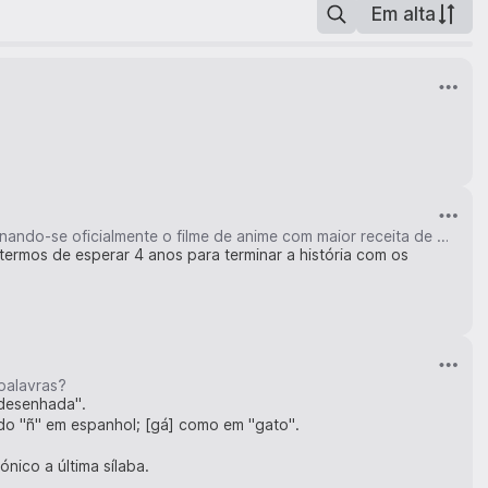
Em alta
'Demon Slayer: Infinite Castle' ultrapassa os 550 milhões de dólares a nível global, tornando-se oficialmente o filme de anime com maior receita de bilheteira de todos os tempos
termos de esperar 4 anos para terminar a história com os
palavras?
desenhada".
do "ñ" em espanhol; [gá] como em "gato".
ico a última sílaba.