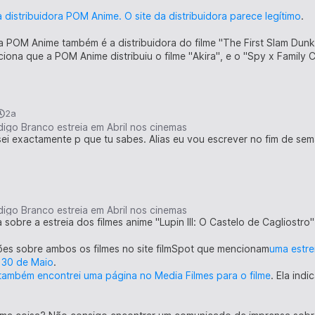
tou a fazer?)
a distribuidora POM Anime. O site da distribuidora parece legítimo
.
ちゃんはなんで描いてるの?
 a POM Anime também é a distribuidora do filme "The First Slam Dunk
nhas, Fujino?)
iona que a POM Anime distribuiu o filme "Akira", e o "Spy x Family 
2a
digo Branco estreia em Abril nos cinemas
ei exactamente p que tu sabes. Alias eu vou escrever no fim de seman
だろう...
hei aquilo...)
digo Branco estreia em Abril nos cinemas
sobre a estreia dos filmes anime "Lupin III: O Castelo de Cagliostr
手く なりたい もん...
s... Porque quero ser melhor...)
ões sobre ambos os filmes no site filmSpot que mencionam
uma estrei
 30 de Maio
.
も役にたたないのに
também encontrei uma página no Media Filmes para o filme
. Ela ind
ajuda em nada.)
てよかった