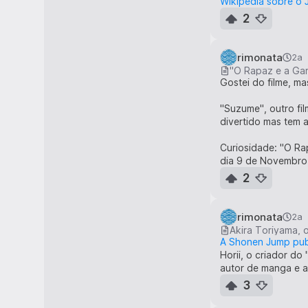
Wikipédia sobre o J
2
rimonata
2a
"O Rapaz e a Gar
Gostei do filme, m
"Suzume", outro fi
divertido mas tem 
Curiosidade: "O Ra
dia 9 de Novembro,
2
rimonata
2a
Akira Toriyama, o
A Shonen Jump pub
Horii, o criador do
autor de manga e a
3