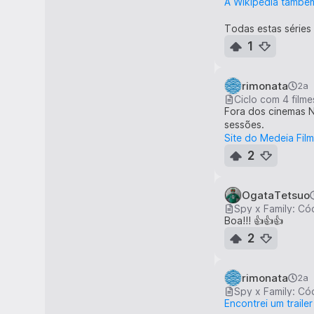
A Wikipédia também
0:15 藤野生先!
Todas estas série
(Mestre Fujino!)
1
0:18 京本...?
(Kyomoto...?)
rimonata
2a
Ciclo com 4 film
0:19 藤野生先は漫
Fora dos cinemas NO
(A Fujino é um gên
sessões.
Site do Medeia Fil
0:23 私ももっと絵
2
(Também vou melhor
0:28 京本も私の
OgataTetsuo
(A Kyomoto também 
Spy x Family: Có
Boa!!! 👍👍👍
0:32 アンタいつ
2
(Quanto tempo vai
0:34 そろそろ 絵
rimonata
2a
(Talvez devesses p
Spy x Family: Có
Encontrei um trail
0:37 何してんだ私?