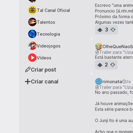
Escrevo "uma anime
Tal Canal Oficial
Pronuncio [á.nhi.m
Próximo da forma c
Talentos
Algumas vezes tam
3
Tecnologia
Videojogos
OlheQueNaoS
Trailer para "Uzu
Está bastante aterr
Vídeos
2
Criar post
Criar canal
rimonata
2a
Trailer para "Uzu
No ano passado, fo
Já houve animações 
Esta série parece b
O Junji Ito é uma 
Acho que o momento 