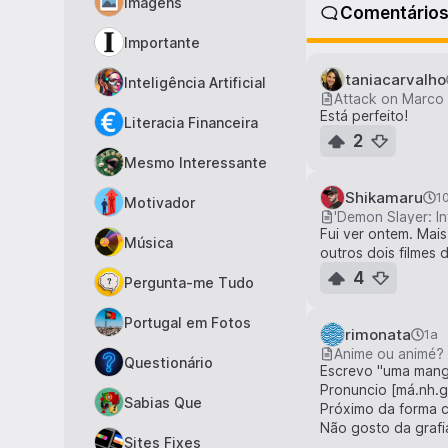
Imagens
Comentário
Importante
taniacarvalho
Inteligência Artificial
Attack on Marco
Está perfeito!
Literacia Financeira
2
Mesmo Interessante
Shikamaru
1
Motivador
Fui ver ontem. Mai
Música
outros dois filmes d
4
Pergunta-me Tudo
Portugal em Fotos
rimonata
1a
Anime ou animé?
Questionário
Escrevo "uma mang
Pronuncio [má.nh.g
Sabias Que
Próximo da forma c
Não gosto da grafi
Sites Fixes