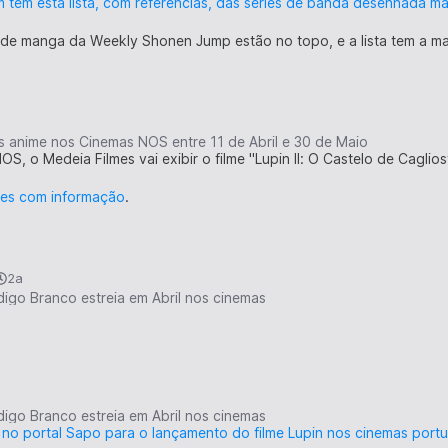
 tem esta lista, com referências, das séries de banda desenhada ma
s de manga da Weekly Shonen Jump estão no topo, e a lista tem a
es anime nos Cinemas NOS entre 11 de Abril e 30 de Maio
画の天才です!
S, o Medeia Filmes vai exibir o filme "Lupin II: O Castelo de Cagli
io de banda desenhada!)
mes com informação
.
ウマくなるね! 藤野ちゃん みたいに!
ar os meus desenhos! Quero ser como tu, Fujino!)
背中みて成長するんだなー
2a
vai crescer ao seguir o meu exemplo.)
digo Branco estreia em Abril nos cinemas
まで漫画家描いてんの?
s demorar até seres uma autora de banda desenhada?)
描くの 卒業した方が いいよ･･･?
arar de desenhar...)
digo Branco estreia em Abril nos cinemas
er no portal Sapo para o lançamento do filme Lupin nos cinemas port