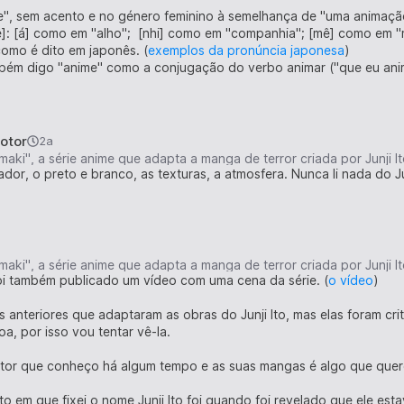
", sem acento e no género feminino à semelhança de "uma animaçã
ê]: [á] como em "alho"; [nhi] como em "companhia"; [mê] como em "
omo é dito em japonês. (
exemplos da pronúncia japonesa
)
bém digo "anime" como a conjugação do verbo animar ("que eu ani
otor
2a
maki", a série anime que adapta a manga de terror criada por Junji 
ador, o preto e branco, as texturas, a atmosfera. Nunca li nada do Jun
maki", a série anime que adapta a manga de terror criada por Junji 
i também publicado um vídeo com uma cena da série. (
o vídeo
)
anteriores que adaptaram as obras do Junji Ito, mas elas foram crit
oa, por isso vou tentar vê-la.
autor que conheço há algum tempo e as suas mangas é algo que quero
em que fixei o nome Junji Ito foi quando foi revelado que ele estava