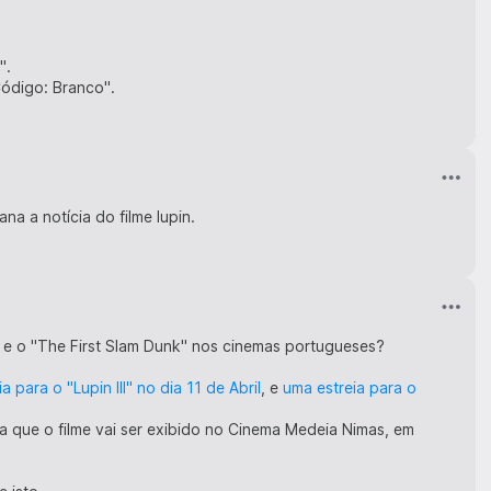
".
Código: Branco".
a a notícia do filme lupin.
o" e o "The First Slam Dunk" nos cinemas portugueses?
a para o "Lupin III" no dia 11 de Abril
, e
uma estreia para o
ica que o filme vai ser exibido no Cinema Medeia Nimas, em