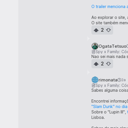
(O que é que eu es
O trailer menciona 
0:40 じゃあ藤野
Ao explorar o site,
(Então porque dese
O site também menc
0:47 ごめん...
2
(Desculpa...)
0:48 なんで...
OgataTetsuo
(Porque é que...)
Spy x Family: Có
Nao sei mais nada s
0:49 私...
2
(Eu...)
0:50 なんで描いたん
rimonata
2a
(Porque é que desen
Spy x Family: Có
Sabes alguma coisa 
0:51 もっと絵...上
(Quero desenhar mai
Encontrei informaç
"Slam Dunk" no dia
0:54 描いても何
Sobre o "Lupin III",
(Desenhar não me 
Lisboa.
0:58 部屋から出