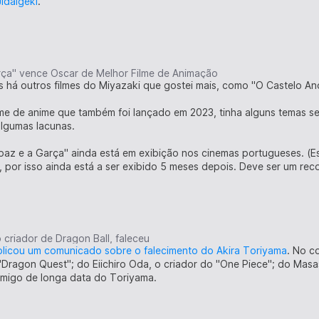
idaigeki
.
ça" vence Óscar de Melhor Filme de Animação
as há outros filmes do Miyazaki que gostei mais, como "O Castelo An
lme de anime que também foi lançado em 2023, tinha alguns temas 
algumas lacunas.
paz e a Garça" ainda está em exibição nos cinemas portugueses. (Esp
 por isso ainda está a ser exibido 5 meses depois. Deve ser um rec
 criador de Dragon Ball, faleceu
licou um comunicado sobre o falecimento do Akira Toriyama
. No c
 "Dragon Quest"; do Eiichiro Oda, o criador do "One Piece"; do Mas
migo de longa data do Toriyama.