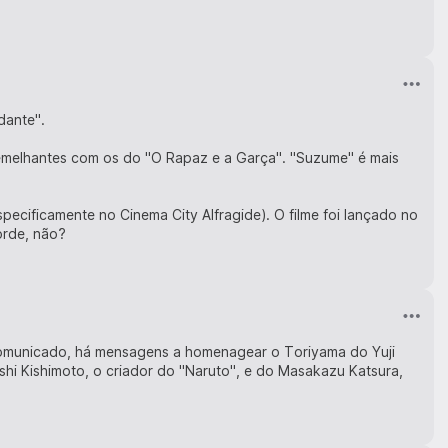
dante".
semelhantes com os do "O Rapaz e a Garça". "Suzume" é mais
ecificamente no Cinema City Alfragide). O filme foi lançado no
orde, não?
omunicado, há mensagens a homenagear o Toriyama do Yuji
ashi Kishimoto, o criador do "Naruto", e do Masakazu Katsura,