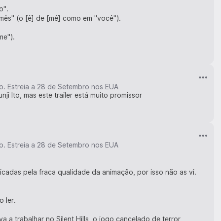
o".
mês" (o [ê] de [mê] como em "você").
me").
Ito. Estreia a 28 de Setembro nos EUA
ji Ito, mas este trailer está muito promissor
Ito. Estreia a 28 de Setembro nos EUA
icadas pela fraca qualidade da animação, por isso não as vi.
 ler.
 a trabalhar no Silent Hills, o jogo cancelado de terror