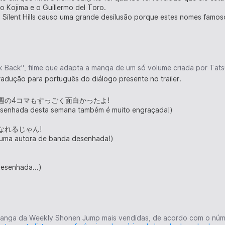
o Kojima e o Guillermo del Toro.
Silent Hills causo uma grande desilusão porque estes nomes famos
ok Back", filme que adapta a manga de um só volume criada por Tats
radução para português do diálogo presente no trailer.
!今週の4コマもすっごく面白かったよ!
desenhada desta semana também é muito engraçada!)
家なれるじゃん!
r uma autora de banda desenhada!)
esenhada...)
m é essa pessoa?)
不登校の子.
 manga da Weekly Shonen Jump mais vendidas, de acordo com o núm
do lado que não aparece às aulas.)