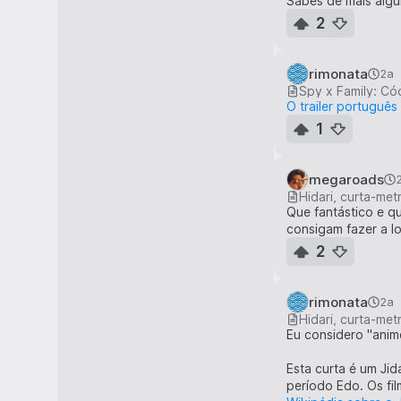
Sabes de mais algu
(Estou feliz por te
2
1:03 凄く凄く楽し
(Foi mesmo, muito d
rimonata
2a
Spy x Family: Có
1:07 またね
O trailer português
(Até logo.)
1
1:07 またね
(Até logo.)
megaroads
Hidari, curta-me
Que fantástico e q
consigam fazer a l
2
rimonata
2a
Hidari, curta-me
Eu considero "anim
Esta curta é um Ji
período Edo. Os fil