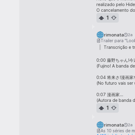
realizado pelo Hide
O cancelamento do 
1
rimonata
2a
Trailer para "Lo
Transcrição e t
0:00 藤野ちゃん
(Fujino! A banda 
0:04 将来さ!漫画
(No futuro vais se
0:07 漫画家...
(Autora de banda d
1
0:10 京本? 誰それ?
(Kyomoto? Mas que
rimonata
2a
0:12 隣の組にいる
As 10 séries de
(A aluna na turma 