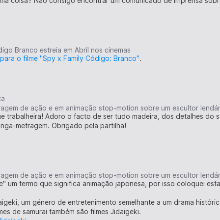
ma coisa? Não consigo encontrar um comunicado de imprensa sobre
r saído do meu quarto.)
かった
ivertido.)
digo Branco estreia em Abril nos cinemas
 para o filme "Spy x Family Código: Branco"
.
2a
tragem de ação e em animação stop-motion sobre um escultor lendá
ue trabalheira! Adoro o facto de ser tudo madeira, dos detalhes d
onga-metragem. Obrigado pela partilha!
tragem de ação e em animação stop-motion sobre um escultor lendá
e" um termo que significa animação japonesa, por isso coloquei es
daigeki, um género de entretenimento semelhante a um drama históri
mes de samurai também são filmes Jidaigeki.