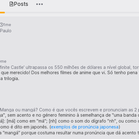
s
Posts
1me
 Paulo
0me
s que merecido! Dos melhores filmes de anime que vi. Só tenho pena 
a trilogia.
 Manga ou mangá? Como é que vocês escrevem e pronunciam as 2 
a", sem acento e no género feminino à semelhança de "uma banda 
á]: [má] como em "má"; [nh] como o som do dígrafo "nh", ou como 
omo é dito em japonês. (
exemplos de pronúncia japonesa
)
a "mangá" porque costuma resultar numa pronúncia que dá acento tón