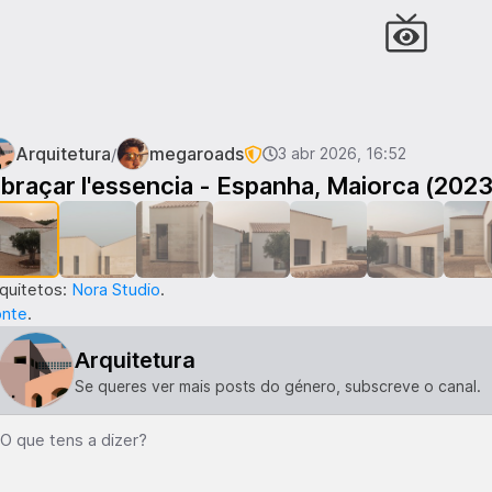
Arquitetura
megaroads
/
3 abr 2026, 16:52
1
de
12
braçar l'essencia - Espanha, Maiorca (2023
quitetos:
Nora Studio
.
onte
.
Arquitetura
Se queres ver mais posts do género, subscreve o canal.
O que tens a dizer?