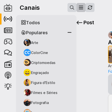
Canais
Post
Todos
Populares
A
Arte
ColorCine
Criptomoedas
Ar
F
Engraçado
Figura d'Estilo
Filmes e Séries
Fotografia