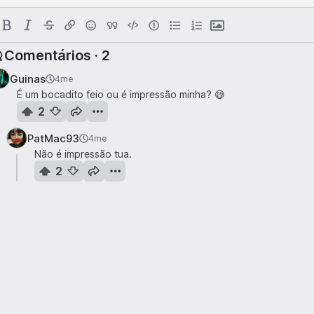
Comentários · 2
Guinas
4me
É um bocadito feio ou é impressão minha? 😅
2
PatMac93
4me
Não é impressão tua.
2