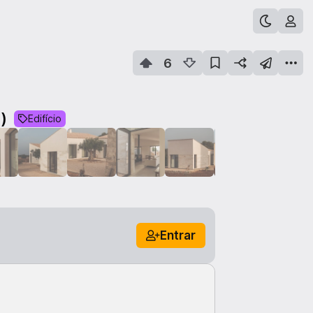
6
)
Edifício
Entrar