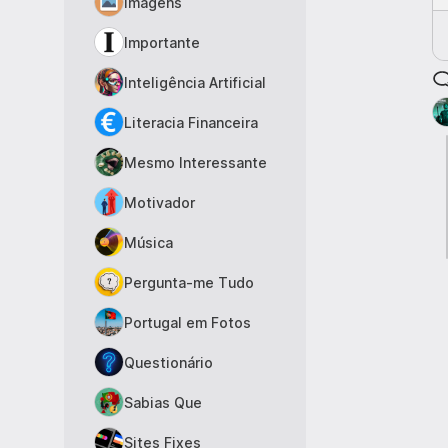
Imagens
Importante
Inteligência Artificial
Literacia Financeira
Mesmo Interessante
Motivador
Música
Pergunta-me Tudo
Portugal em Fotos
Questionário
Sabias Que
Sites Fixes