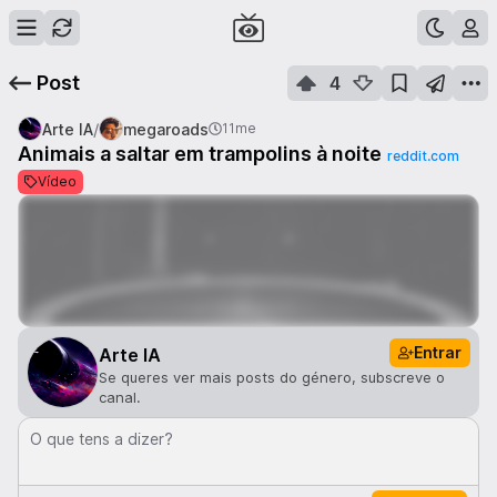
Post
4
/
Arte IA
megaroads
11me
Animais a saltar em trampolins à noite
reddit.com
Vídeo
Entrar
Arte IA
Se queres ver mais posts do género, subscreve o
canal.
O que tens a dizer?