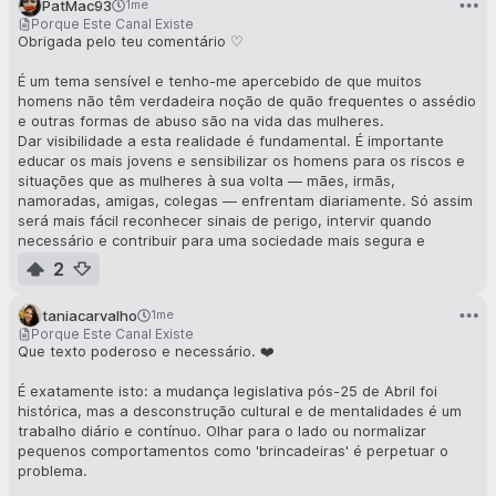
PatMac93
1me
Porque Este Canal Existe
Obrigada pelo teu comentário ♡
É um tema sensível e tenho-me apercebido de que muitos
homens não têm verdadeira noção de quão frequentes o assédio
e outras formas de abuso são na vida das mulheres.
Dar visibilidade a esta realidade é fundamental. É importante
educar os mais jovens e sensibilizar os homens para os riscos e
situações que as mulheres à sua volta — mães, irmãs,
namoradas, amigas, colegas — enfrentam diariamente. Só assim
será mais fácil reconhecer sinais de perigo, intervir quando
necessário e contribuir para uma sociedade mais segura e
respeitadora para todos.
2
A prevenção começa pela consciência.
taniacarvalho
1me
Porque Este Canal Existe
Que texto poderoso e necessário. ❤️
É exatamente isto: a mudança legislativa pós-25 de Abril foi
histórica, mas a desconstrução cultural e de mentalidades é um
trabalho diário e contínuo. Olhar para o lado ou normalizar
pequenos comportamentos como 'brincadeiras' é perpetuar o
problema.