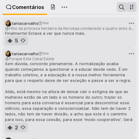
Comentários
taniacarvalho
1me
Filho da princesa herdeira da Noruega condenado a quatro anos de prisão por violação
Finalmente! Estava a ver que nunca mais.
5
taniacarvalho
1me
Porque Este Canal Existe
Sem dúvida, concordo plenamente. A normalização acaba
quando começamos a questionar e a educar desde cedo. É um
trabalho coletivo, e a educação é a nossa melhor ferramenta
para que o respeito deixe de ser exceção e passe a ser a regra.
Aliás, está mesmo na altura de deixar cair o estigma de que as
mulheres estão de um lado e os homens do outro; trazer os
homens para esta conversa é essencial para desconstruir esse
silêncio, essa separação e consciencializar. Não tem de haver 2
lados, não tem de haver divisão, e acho que este é o caminho
para isso, para essa coesão, para esse 'modo cooperativo'. Será
possível enquanto ainda for viva? Quero acreditar que sim.
2