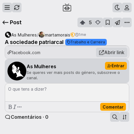
Post
5
/
As Mulheres
martamorais
1me
A sociedade patriarcal
Trabalho e Carreira
Abrir link
facebook.com
Entrar
As Mulheres
Se queres ver mais posts do género, subscreve o
canal.
O que tens a dizer?
Comentar
Comentários · 0