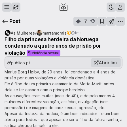
Post
7
/
As Mulheres
martamorais
1me
Filho da princesa herdeira da Noruega
condenado a quatro anos de prisão por
violação
Violência sexual
Abrir link
publico.pt
Marius Borg Høiby, de 29 anos, foi condenado a 4 anos de
prisão por duas violações e violência doméstica.
Ele é filho de um primeiro casamento da Mette-Marit, antes
dela se ter casado com o principe herdeiro.
As acusações eram muitas (mais de 40), e de pelo menos 4
mulheres diferentes: violação, assédio, divulgação (sem
permissão) de imagens de cariz sexual, agressão, etc.
Apesar da tristeza da notícia, é um bom indicador - e um bom
alerta para todos - que apesar de ser o filho da futura rainha, a
justiça chegou também a ele.