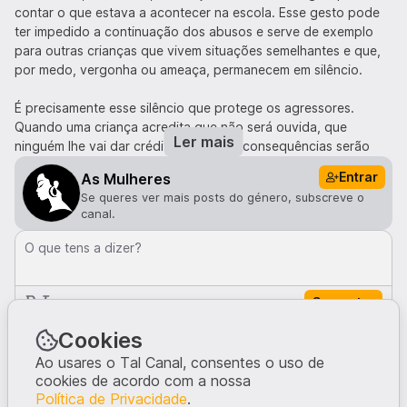
contar o que estava a acontecer na escola. Esse gesto pode
ter impedido a continuação dos abusos e serve de exemplo
para outras crianças que vivem situações semelhantes e que,
por medo, vergonha ou ameaça, permanecem em silêncio.
É precisamente esse silêncio que protege os agressores.
Quando uma criança acredita que não será ouvida, que
Ler mais
ninguém lhe vai dar crédito ou que as consequências serão
piores para si do que para quem a magoou, o agressor fica
Entrar
As Mulheres
livre para continuar. Não apenas com aquela vítima, mas
Se queres ver mais posts do género, subscreve o
potencialmente com outras.
canal.
Há ainda um detalhe na notícia que merece reflexão. É referido
O que tens a dizer?
que não foi cometido "o ato mais grave". Embora esta
formulação possa ter sido utilizada apenas para descrever
juridicamente os factos, existe o risco de algumas pessoas a
Comentar
interpretarem da forma errada: como se determinadas formas
Comentários · 0
Cookies
de violência sexual fossem menos preocupantes ou mais
aceitáveis.
Ao usares o Tal Canal, consentes o uso de
cookies de acordo com a nossa
Ninguém comentou neste post.
Não são.
Política de Privacidade
.