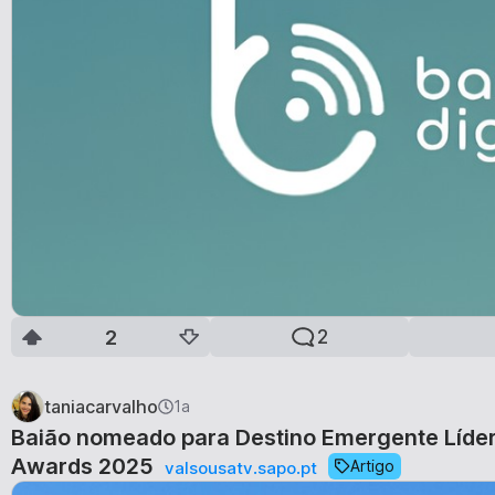
2
2
taniacarvalho
1a
Baião nomeado para Destino Emergente Líder
Awards 2025
Artigo
valsousatv.sapo.pt