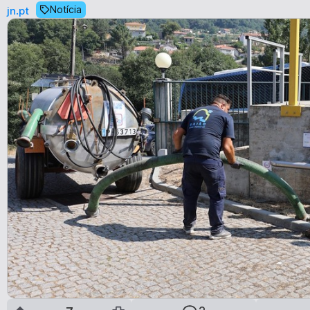
Notícia
jn.pt