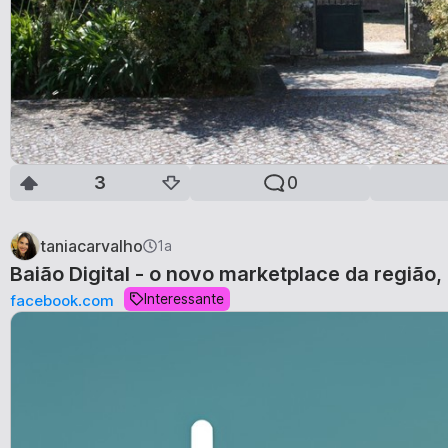
3
0
taniacarvalho
1a
Baião Digital - o novo marketplace da região,
Interessante
facebook.com