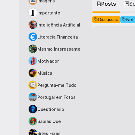
Imagens
Posts
S
Importante
Discussão
Notí
Inteligência Artificial
Literacia Financeira
Mesmo Interessante
Motivador
Música
Pergunta-me Tudo
Portugal em Fotos
Questionário
Sabias Que
Sites Fixes