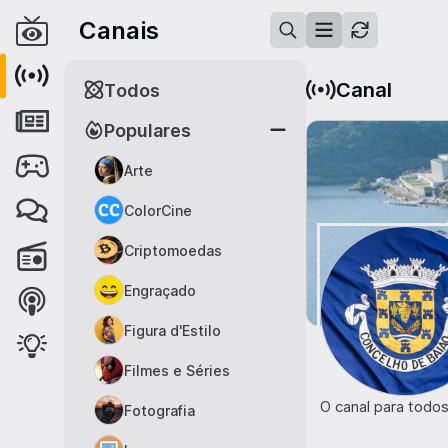
Canais
Canal
Todos
Populares
Arte
ColorCine
Criptomoedas
Engraçado
Figura d'Estilo
Filmes e Séries
O canal para todos
Fotografia