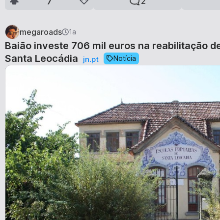
7
2
megaroads
1a
Baião investe 706 mil euros na reabilitação d
Santa Leocádia
Notícia
jn.pt