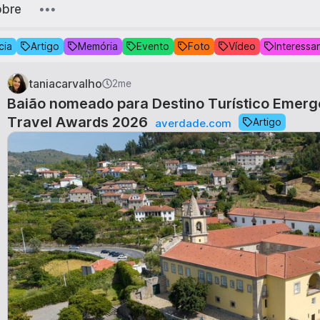
obre
cia
Artigo
Memória
Evento
Foto
Vídeo
Interessa
taniacarvalho
2me
Baião nomeado para Destino Turístico Emerg
Travel Awards 2026
Artigo
averdade.com