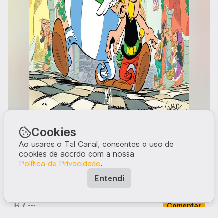
Fonte
.
Cookies
Entrar
Banda Desenhada
Ao usares o Tal Canal, consentes o uso de
Se queres ver mais posts do género, subscreve o
cookies de acordo com a nossa
canal.
Política de Privacidade
.
O que tens a dizer?
Entendi
Comentar