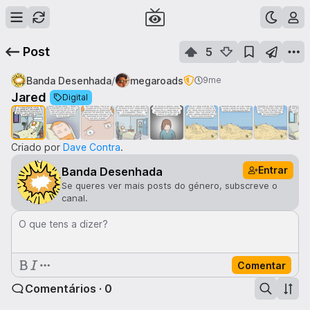
Post
5
/
Banda Desenhada
megaroads
9me
1
de
10
Jared
Digital
Criado por
Dave Contra
.
Entrar
Banda Desenhada
Se queres ver mais posts do género, subscreve o
canal.
O que tens a dizer?
Comentar
Comentários · 0