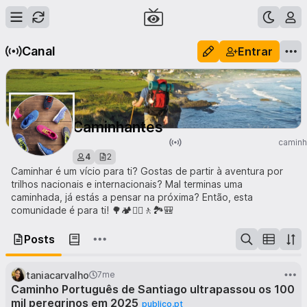
Canal
Entrar
Caminhantes
caminh
4
2
Caminhar é um vício para ti? Gostas de partir à aventura por
trilhos nacionais e internacionais? Mal terminas uma
caminhada, já estás a pensar na próxima? Então, esta
comunidade é para ti! 🌳🏕️🚶‍♀️🚶🏞️🎒
Posts
taniacarvalho
7me
Caminho Português de Santiago ultrapassou os 100
mil peregrinos em 2025
publico.pt