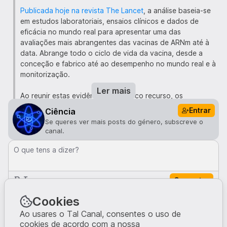
Publicada hoje na revista The Lancet
, a análise baseia-se
em estudos laboratoriais, ensaios clínicos e dados de
eficácia no mundo real para apresentar uma das
avaliações mais abrangentes das vacinas de ARNm até à
data. Abrange todo o ciclo de vida da vacina, desde a
conceção e fabrico até ao desempenho no mundo real e à
monitorização.
Ler mais
Ao reunir estas evidências num único recurso, os
investigadores pretendem apoiar os profissionais de
Entrar
Ciência
saúde, os decisores políticos e o público em geral com
Se queres ver mais posts do género, subscreve o
informações claras e baseadas em evidências, à medida
canal.
que novas vacinas e terapias de ARNm são desenvolvidas.
O que tens a dizer?
"Após milhares de milhões de doses, dispomos agora de
uma quantidade extraordinária de evidências científicas",
Comentar
afirmou a autora principal, a Dra. Anna Blakney,
professora assistente nos Laboratórios Michael Smith e na
Comentários · 0
Cookies
Escola de Engenharia Biomédica da UBC. "Esta revisão
confirma que as vacinas de ARNm constituem uma
Ao usares o Tal Canal, consentes o uso de
cookies de acordo com a nossa
plataforma segura e altamente eficaz, apoiada por testes