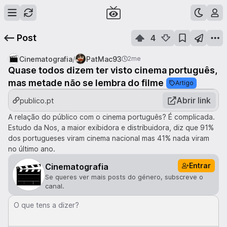
Post
4
/
Cinematografia
PatMac93
2me
Quase todos dizem ter visto cinema português,
mas metade não se lembra do filme
Artigo
Abrir link
publico.pt
A relação do público com o cinema português? É complicada.
Estudo da Nos, a maior exibidora e distribuidora, diz que 91%
dos portugueses viram cinema nacional mas 41% nada viram
no último ano.
Entrar
Cinematografia
Se queres ver mais posts do género, subscreve o
canal.
O que tens a dizer?