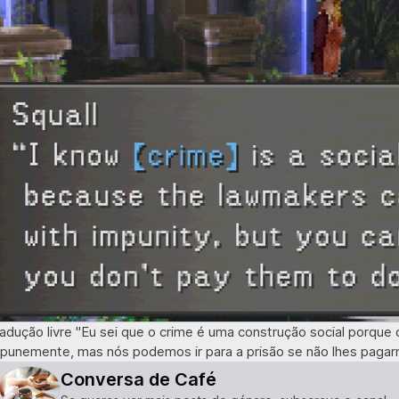
adução livre "Eu sei que o crime é uma construção social porqu
punemente, mas nós podemos ir para a prisão se não lhes pagarm
Conversa de Café