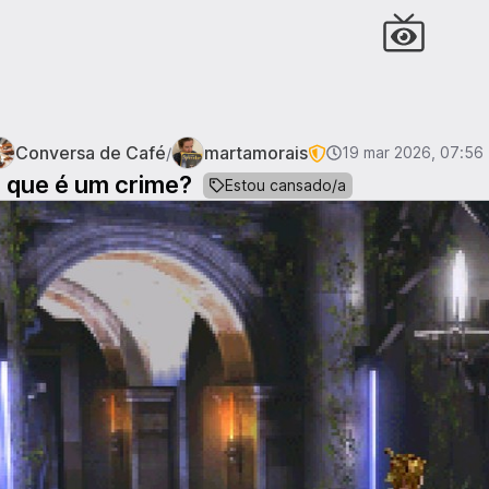
Conversa de Café
martamorais
/
19 mar 2026, 07:56
 que é um crime?
Estou cansado/a