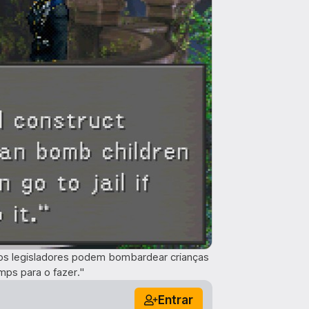
e os legisladores podem bombardear crianças
ps para o fazer."
Entrar