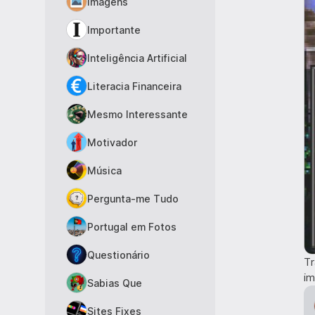
Imagens
Importante
Inteligência Artificial
Literacia Financeira
Mesmo Interessante
Motivador
Música
Pergunta-me Tudo
Portugal em Fotos
Questionário
Tr
im
Sabias Que
Sites Fixes