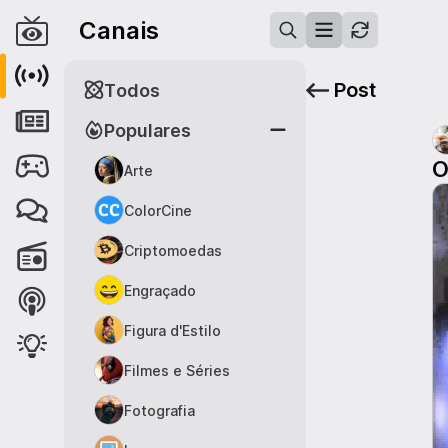
Canais
Post
Todos
Populares
O
Arte
ColorCine
Criptomoedas
Engraçado
Figura d'Estilo
Filmes e Séries
Fotografia