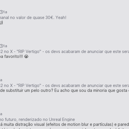
1a
anal no valor de quase 30€. Yeah!
🙌
1a
2 no X - "RIP Vertigo" - os devs acabaram de anunciar que este será
 favorito!!! 😭
1a
2 no X - "RIP Vertigo" - os devs acabaram de anunciar que este será
de substituir um pelo outro? Eu acho que sou da minoria que gosta 
1a
o futuro, renderizado no Unreal Engine
á muita distração visual (efeitos de motion blur e partículas) e pare