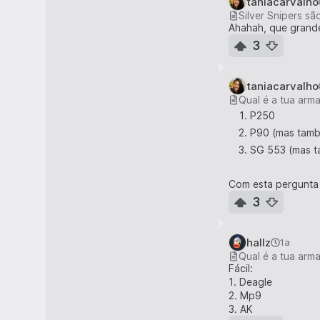
taniacarvalho
Silver Snipers s
Ahahah, que grand
3
taniacarvalho
Qual é a tua arm
P250
P90 (mas tam
SG 553 (mas t
Com esta pergunta 
3
hallz
1a
Qual é a tua arm
Fácil:
1. Deagle
2. Mp9
3. AK