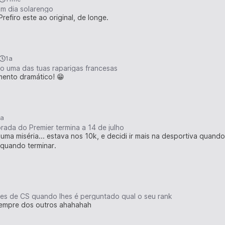
m dia solarengo
refiro este ao original, de longe.
1a
 uma das tuas raparigas francesas
ento dramático! 😁
1a
ada do Premier termina a 14 de julho
uma miséria... estava nos 10k, e decidi ir mais na desportiva quand
 quando terminar.
es de CS quando lhes é perguntado qual o seu rank
é sempre dos outros ahahahah