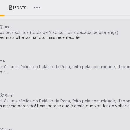
s
Posts
1me
os teus sonhos (fotos de Niko com uma década de diferença)
r mais olheiras na foto mais recente... 😁
0me
io' - uma réplica do Palácio da Pena, feito pela comunidade, dispo
ve....
10me
io' - uma réplica do Palácio da Pena, feito pela comunidade, dispo
á mesmo parecido! Bem, parece que é desta que vou ter de voltar a d
11me