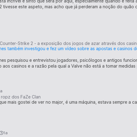
stá incrível e sinto que será por aqui, especialmente quando é feita
2 tivesse este aspeto, mas acho que já perderam a noção do quão di
s também investigou e fez um vídeo sobre as apostas e casinos d
s pesquisou e entrevistou jogadores, psicólogos e antigos funcioná
 aos casinos e a razão pela qual a Valve não está a tomar medidas 
1a
u ropz dos FaZe Clan
que mais gostei de ver no major, é uma máquina, estava sempre a ca
1a