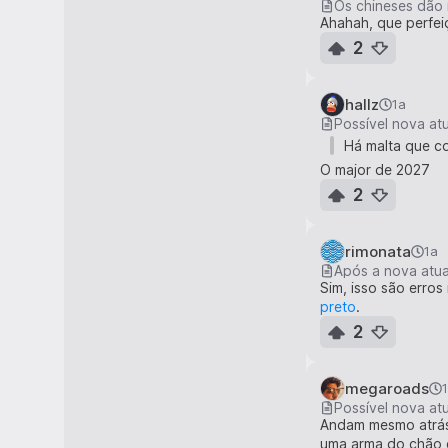
Os chineses dão
Ahahah, que perfei
2
hallz
1a
Possível nova at
Há malta que co
O major de 2027
2
rimonata
1a
Sim, isso são erro
preto
.
2
megaroads
Possível nova at
Andam mesmo atrás d
uma arma do chão e