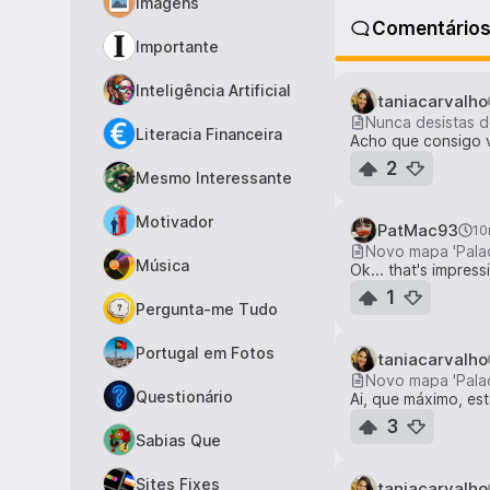
Imagens
Comentário
Importante
Inteligência Artificial
taniacarvalho
Nunca desistas d
Literacia Financeira
Acho que consigo ve
2
Mesmo Interessante
Motivador
PatMac93
1
Novo mapa 'Palac
Música
Ok... that's impressi
1
Pergunta-me Tudo
Portugal em Fotos
taniacarvalho
Novo mapa 'Palac
Questionário
Ai, que máximo, est
3
Sabias Que
Sites Fixes
taniacarvalho