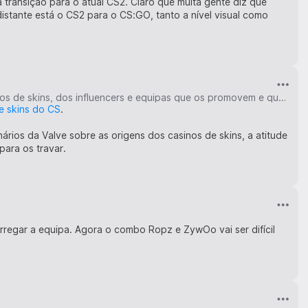
 a transição para o atual CS2. Claro que muita gente diz que
stante está o CS2 para o CS:GO, tanto a nível visual como
O lado negro do Counter-Strike 2 - a exposição dos jogos de azar através dos casinos de skins, dos influencers e equipas que os promovem e quem são realmente as pessoas afetadas
e skins do CS
.
rios da Valve sobre as origens dos casinos de skins, a atitude
para os travar.
rregar a equipa. Agora o combo Ropz e ZywOo vai ser difícil