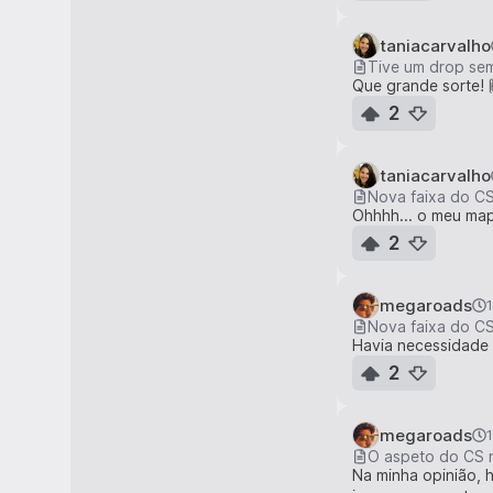
taniacarvalho
Tive um drop sem
Que grande sorte! 
2
taniacarvalho
Nova faixa do CS
Ohhhh... o meu mapa
2
megaroads
Nova faixa do CS
Havia necessidade 
2
megaroads
O aspeto do CS n
Na minha opinião, h