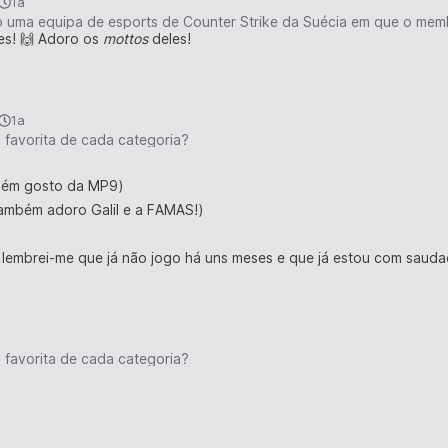
1a
ão uma equipa de esports de Counter Strike da Suécia em que o mem
es! 🙌 Adoro os
mottos
deles!
1a
a favorita de cada categoria?
bém gosto da MP9)
ambém adoro Galil e a FAMAS!)
lembrei-me que já não jogo há uns meses e que já estou com sauda
a favorita de cada categoria?