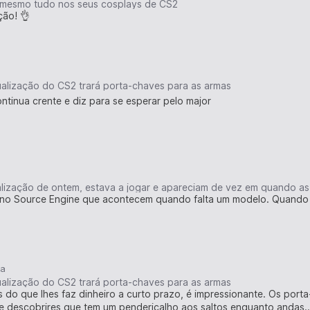
 mesmo tudo nos seus cosplays de CS2
ção! 👌
ualização do CS2 trará porta-chaves para as armas
ntinua crente e diz para se esperar pelo major
s no Source Engine que acontecem quando falta um modelo. Quando
1a
ualização do CS2 trará porta-chaves para as armas
o que lhes faz dinheiro a curto prazo, é impressionante. Os porta-
 descobrires que tem um pendericalho aos saltos enquanto andas..