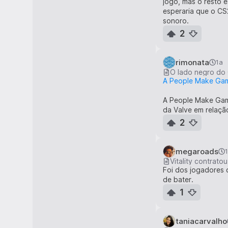
jogo, mas o resto e
esperaria que o CS
sonoro.
2
rimonata
1a
A People Make Game
A People Make Game
da Valve em relação
2
megaroads
Vitality contrato
Foi dos jogadores 
de bater.
1
taniacarvalho