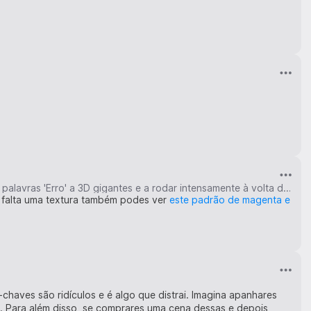
Após a nova atualização de ontem, estava a jogar e apareciam de vez em quando as palavras 'Erro' a 3D gigantes e a rodar intensamente à volta de alguns jogadores
 falta uma textura também podes ver
este padrão de magenta e
chaves são ridículos e é algo que distrai. Imagina apanhares
. Para além disso, se comprares uma cena dessas e depois