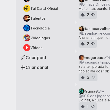
O mapa Office nu
Tal Canal Oficial
Muito mais bonito! P
2
Talentos
Tecnologia
taniacarvalho
Desenha-me como
Ahahahah, que mom
Videojogos
2
Vídeos
Criar post
megaroads
A segunda tempor
Esta temporada foi 
Criar canal
fico acima dos 10k
3
Guinas
1a
90% dos jogador
Elo hell, a culpa 
1