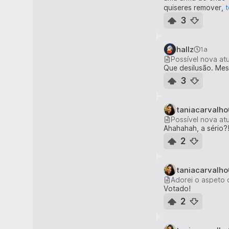
quiseres remover,
t
3
hallz
1a
Possível nova at
Que desilusão. Mes
3
taniacarvalho
Possível nova at
Ahahahah, a sério?!
2
taniacarvalho
Adorei o aspeto 
Votado!
2