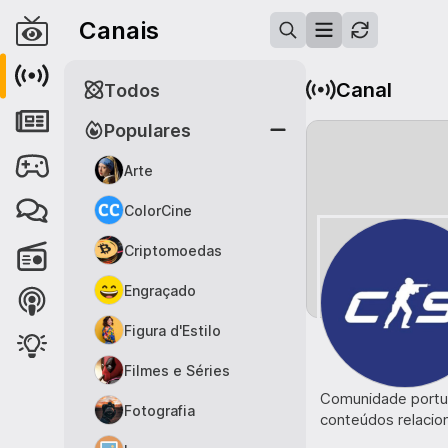
Canais
Canal
Todos
Populares
Arte
ColorCine
Criptomoedas
Engraçado
Figura d'Estilo
Filmes e Séries
Comunidade portug
Fotografia
conteúdos relacio