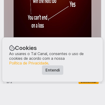
Cookies
Entrar
Counter-Strike
Ao usares o Tal Canal, consentes o uso de
Se queres ver mais posts do género, subscreve o
cookies de acordo com a nossa
canal.
Política de Privacidade
.
O que tens a dizer?
Entendi
Comentar
Comentários · 0
Ninguém comentou neste post.