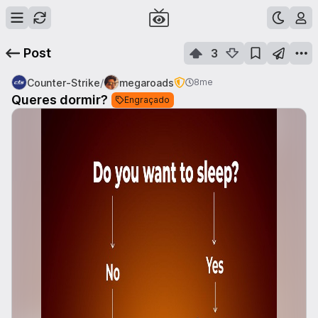
Post
3
/
Counter-Strike
megaroads
8me
Queres dormir?
Engraçado