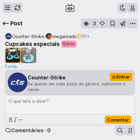
Post
3
/
Counter-Strike
megaroads
1a
1
de
2
Cupcakes especiais
Arte
Fonte
.
Entrar
Counter-Strike
Se queres ver mais posts do género, subscreve o
canal.
O que tens a dizer?
Comentar
Comentários · 0