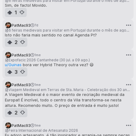
6 feiras medievais para visitar em Portugal durante o mês de agosto
Sim, de facto! Movido.
1
PatMac93
7d
6 feiras medievais para visitar em Portugal durante o mês de agosto
Isto não faria mais sentido no canal Agenda Pt?
2
PatMac93
1me
Expofacic 2026 Cantanhede (30 jul. a 09 ago.)
u/Guinas
bora ver Hybrid Theory outra vez? 😃
3
PatMac93
1me
Viagem Medieval em Terras de Sta. Maria - Celebração dos 30 anos!
A Viagem Medieval é o maior evento de recriação medieval da
Europa!! É incrível, todo o centro da Vila transforma-se nesta
altura. Recomendo muito. O preço de entrada é muito justo!
2
PatMac93
1me
Feira Internacional de Artesanato 2026
Eu adoro artesanato, é tão inspirador e arranja-se sempre peças