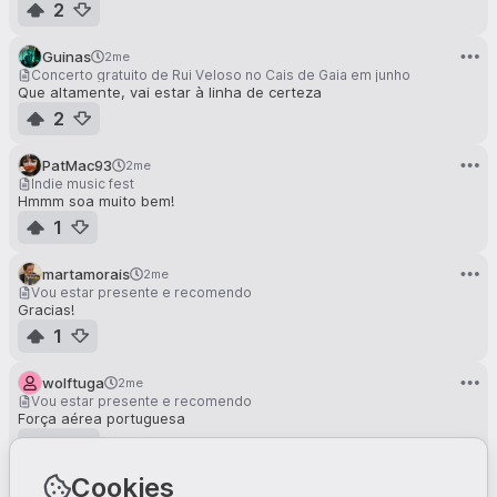
2
Guinas
2me
Concerto gratuito de Rui Veloso no Cais de Gaia em junho
Que altamente, vai estar à linha de certeza
2
PatMac93
2me
Indie music fest
Hmmm soa muito bem!
1
martamorais
2me
Vou estar presente e recomendo
Gracias!
1
wolftuga
2me
Vou estar presente e recomendo
Força aérea portuguesa
2
Cookies
martamorais
2me