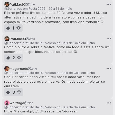
PatMac93
2me
Serralves em Festa 2026 - 29 a 31 de maio
É já no próximo fim-de-semana! Só fui uma vez e adorei! Música
alternativa, mercadinho de artesanato e comes e bebes, num
espaço muito verdinho e relaxante, com uma vibe tranquila ♡
1
PatMac93
2me
Concerto gratuito de Rui Veloso no Cais de Gaia em junho
Como o outro é sobre o festival como um todo e este é sobre um
concerto em específico, vou deixar passar 😁
2
megaroads
2me
Concerto gratuito de Rui Veloso no Cais de Gaia em junho
Ops! Por acaso tinha visto o teu post e dado voto, mas não
reparei que ele aparecia em baixo. Os mods podem rejeitar se
quiserem.
3
wolftuga
2me
Concerto gratuito de Rui Veloso no Cais de Gaia em junho
https://talcanal.pt/c/culturaeventos/p/orxaef