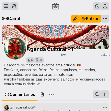
Canal
Entrar
Agenda Cultural PT
cultur
6
25
Descobre os melhores eventos em Portugal. 🇵🇹
Festivais, concertos, feiras, festas populares, mercados,
exposições, eventos culturais e muito mais.
Partilha também as tuas experiências, fotos e recomendações
com a comunidade. 🎉
Comentários
taniacarvalho
6d