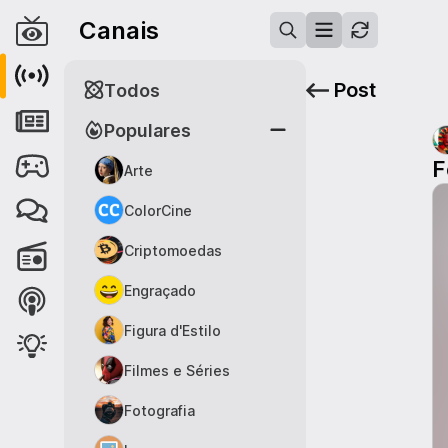
Canais
Post
Todos
Populares
F
Arte
ColorCine
Criptomoedas
Engraçado
Figura d'Estilo
Filmes e Séries
Fotografia