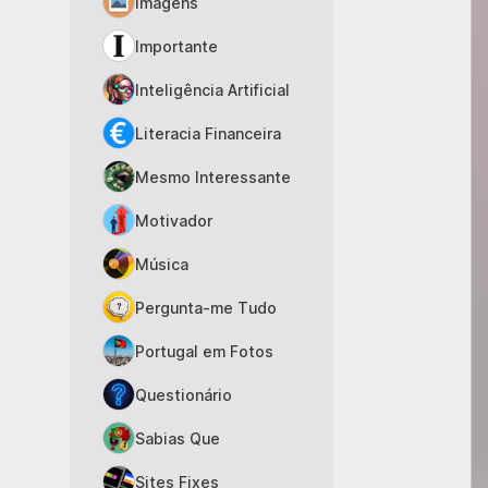
Imagens
Importante
Inteligência Artificial
Literacia Financeira
Mesmo Interessante
Motivador
Música
Pergunta-me Tudo
Portugal em Fotos
Questionário
Sabias Que
Sites Fixes