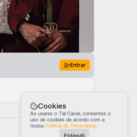
Entrar
Cookies
Comentar
Ao usares o Tal Canal, consentes o
uso de cookies de acordo com a
Top
nossa
Política de Privacidade
.
Entendi