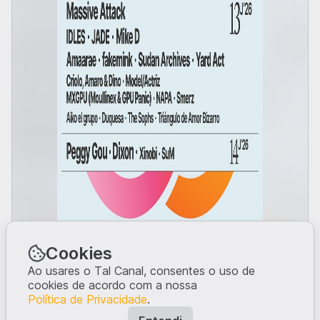
Cookies
🗓 Data: 11 a 14 de junho 2026
Ao usares o Tal Canal, consentes o uso de
📍 Localização: Parque da Cidade, Porto
cookies de acordo com a nossa
💸 Bilhete Diário: 75€ (40€ para dia 14);
Política de Privacidade
.
Passe geral: 180€
Bilhetes VIPs disponíveis