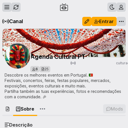
Canal
Entrar
Agenda Cultural PT
cultur
6
25
Descobre os melhores eventos em Portugal. 🇵🇹
Festivais, concertos, feiras, festas populares, mercados,
exposições, eventos culturais e muito mais.
Partilha também as tuas experiências, fotos e recomendações
com a comunidade. 🎉
Sobre
Mods
Descrição