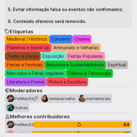
5
.
Evitar informação falsa ou eventos não confirmados;
6
.
Conteúdo ofensivo será removido.
Etiquetas
Medieval / Histórico
Concerto
Cinema
Palestras e Stand Up
Artesanato e Velharias
Teatro e Dança
Exposição
Festas Populares
Festas e Festivais
Natureza e Sustentabilidade
Espiritual
Mercados e Feiras regulares
Ciência e Tecnologia
Literatura e Poesia
Pintura e Escultura
Moderadores
PatMac93
taniacarvalho
martamorais
Guinas
Melhores contribuidores
94
PatMac93
27
wolftuga