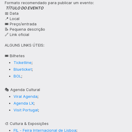
Formato recomendado para publicar um evento:
TÍTULO DO EVENTO
📅 Data
📍 Local
🎟️ Preço/entrada
📝 Pequena descrição
🔗 Link oficial
ALGUNS LINKS ÚTEIS:
🎟️ Bilhetes
Ticketline
;
Blueticket
;
BOL
;
🎭 Agenda Cultural
Viral Agenda
;
Agenda LX
;
Visit Portugal
;
🎨 Cultura & Exposições
FIL - Feira Internacional de Lisboa
;