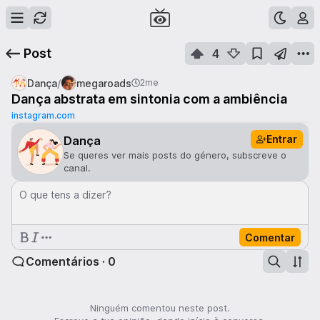
Post
4
/
Dança
megaroads
2me
Dança abstrata em sintonia com a ambiência
instagram.com
Entrar
Dança
Se queres ver mais posts do género, subscreve o
canal.
O que tens a dizer?
Comentar
Comentários · 0
Ninguém comentou neste post.