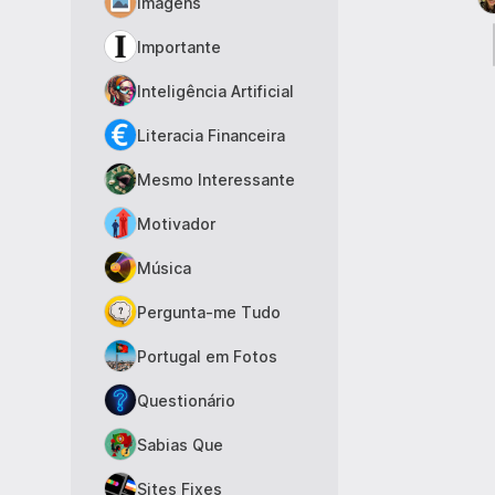
Imagens
Importante
Inteligência Artificial
Literacia Financeira
Mesmo Interessante
Motivador
Música
Pergunta-me Tudo
Portugal em Fotos
Questionário
Sabias Que
Sites Fixes