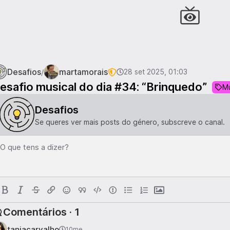
Desafios
martamorais
/
28 set 2025, 01:03
esafio musical do dia #34: “Brinquedo”
M
Desafios
Se queres ver mais posts do género, subscreve o canal.
O que tens a dizer?
Comentários · 1
taniacarvalho
10me