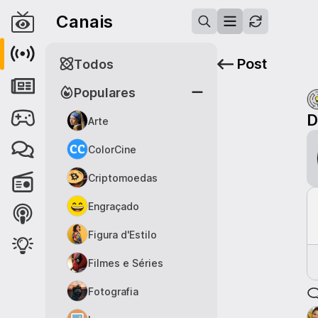
Canais
Post
Todos
Populares
D
Arte
ColorCine
Criptomoedas
Engraçado
Figura d'Estilo
Filmes e Séries
Fotografia