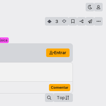
3
úsica
Entrar
Comentar
Top