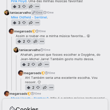
Pink Floyd
. Uma das minhas músicas favoritas!
3
taniacarvalho
10me
10me
Mike Oldfield - Sentinel
.
3
megaroads
10me
Assim a roubar-me a minha música favorita... 🤬
2
taniacarvalho
10me
Ahahah, pensei que fosses escolher a Oxygène, do
Jean-Michel Jarre! Também gosto muito dessa.
2
megaroads
10me
Ah! Também seria uma excelente escolha. Vou
reouvir. 🙂
2
megaroads
10me
Moon Hooch - Number 9
. Não é a minha música instrumental
favorita, mas adoro esta performance.
2
Cookies