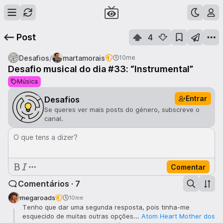
Post
4
/
Desafios
martamorais
10me
Desafio musical do dia #33: “Instrumental”
Música
Entrar
Desafios
Se queres ver mais posts do género, subscreve o
canal.
O que tens a dizer?
Comentar
Comentários · 7
megaroads
10me
Tenho que dar uma segunda resposta, pois tinha-me
esquecido de muitas outras opções...
Atom Heart Mother dos