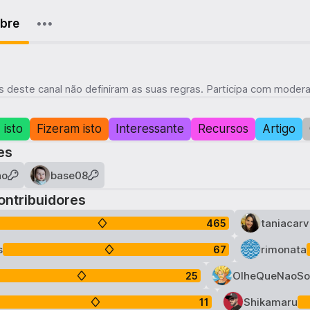
bre
 deste canal não definiram as suas regras. Participa com modera
 isto
Fizeram isto
Interessante
Recursos
Artigo
es
ho
base08
ontribuidores
taniacarv
465
s
rimonata
67
OlheQueNaoSo
25
Shikamaru
11