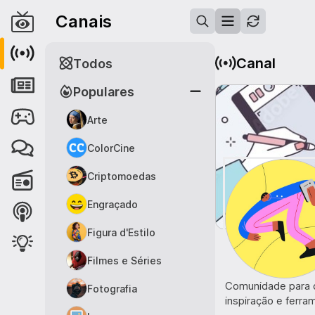
Canais
Canal
Todos
Populares
Arte
ColorCine
Criptomoedas
Engraçado
Figura d'Estilo
Filmes e Séries
Comunidade para de
Fotografia
inspiração e ferra