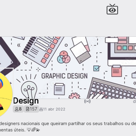
Design
d
8
157
11 abr 2022
signers nacionais que queiram partilhar os seus trabalhos ou de
mentas úteis. 💡🌈💫