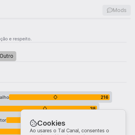
Mods
ção e respeito.
Outro
alho
216
38
tor
23
Cookies
Ao usares o Tal Canal, consentes o
10