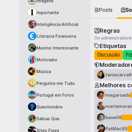
Imagens
Posts
So
Importante
Inteligência Artificial
Regras
Literacia Financeira
Os administradores
Etiquetas
Mesmo Interessante
Discussão
Fiz
Motivador
Moderador
Música
taniacarval
Pergunta-me Tudo
Melhores c
megaroads
Portugal em Fotos
martamorai
Questionário
base08
Sabias Que
PatMac93
Sites Fixes