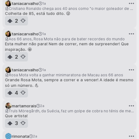
taniacarvalho
1a
Cristiano Ronaldo chega aos 40 anos como "o maior goleador de sempre"
Colheita de 85, está tudo dito. 😜
2
taniacarvalho
1a
Aos 66 anos, Rosa Mota não para de bater recordes do mundo
Esta mulher não para! Nem de correr, nem de surpreender! Que
inspiração. 🤩
2
taniacarvalho
1a
Rosa Mota volta a ganhar minimaratona de Macau aos 66 anos
Grande Rosa Mota, sempre a correr e a vencer! A idade é mesmo
só um número. 💪
4
martamorais
2a
Truls Möregårdh, da Suécia, faz um golpe de cobra no ténis de mesa na final dos Jogos Olímpicos
Que artista!
3
rimonata
2a