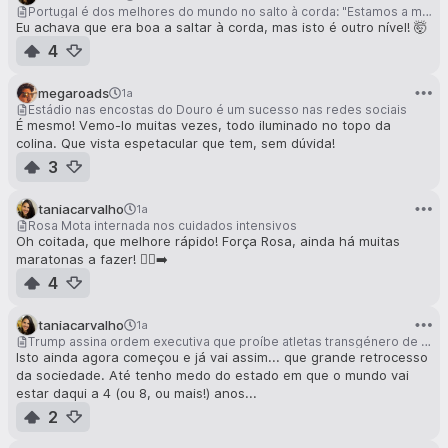
Portugal é dos melhores do mundo no salto à corda: "Estamos a marcar a nossa posição"
Eu achava que era boa a saltar à corda, mas isto é outro nível! 🤯
4
megaroads
1a
Estádio nas encostas do Douro é um sucesso nas redes sociais
É mesmo! Vemo-lo muitas vezes, todo iluminado no topo da
colina. Que vista espetacular que tem, sem dúvida!
3
taniacarvalho
1a
Rosa Mota internada nos cuidados intensivos
Oh coitada, que melhore rápido! Força Rosa, ainda há muitas
maratonas a fazer! 🏃‍♀️‍➡️
4
taniacarvalho
1a
Trump assina ordem executiva que proíbe atletas transgénero de praticar desportos femininos
Isto ainda agora começou e já vai assim... que grande retrocesso
da sociedade. Até tenho medo do estado em que o mundo vai
estar daqui a 4 (ou 8, ou mais!) anos...
2