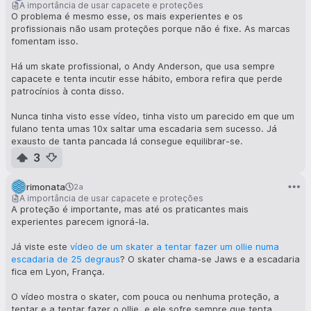
momento e onde, há 37 anos, saltei os proverbiais 209 cm.
A importância de usar capacete e proteções
Agora Mahuchikh saltou 210 cm em Paris - talvez isso
O problema é mesmo esse, os mais experientes e os
também seja simbólico, uma vez que os Jogos Olímpicos de
profissionais não usam proteções porque não é fixe. As marcas
Paris estão mesmo ao virar da esquina.
fomentam isso.
Há um skate profissional, o Andy Anderson, que usa sempre
E podes
encontrar aqui
algumas fotografias das duas abraçadas
capacete e tenta incutir esse hábito, embora refira que perde
há pouco mais de um mês.
patrocínios à conta disso.
Nunca tinha visto esse vídeo, tinha visto um parecido em que um
fulano tenta umas 10x saltar uma escadaria sem sucesso. Já
exausto de tanta pancada lá consegue equilibrar-se.
3
rimonata
2a
A importância de usar capacete e proteções
A proteção é importante, mas até os praticantes mais
experientes parecem ignorá-la.
Já viste este
vídeo de um skater a tentar fazer um ollie numa
escadaria de 25 degraus
? O skater chama-se Jaws e a escadaria
fica em Lyon, França.
O vídeo mostra o skater, com pouca ou nenhuma proteção, a
tentar e a tentar fazer o ollie, e ele sofre sempre que tenta