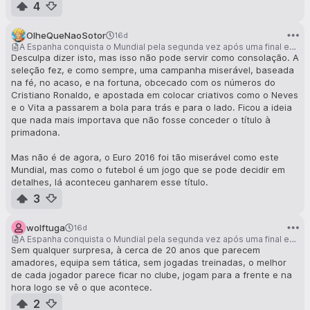
4
OlheQueNaoSotor
16d
A Espanha conquista o Mundial pela segunda vez após uma final emocionante contra a Argentina
Desculpa dizer isto, mas isso não pode servir como consolação. A
seleção fez, e como sempre, uma campanha miserável, baseada
na fé, no acaso, e na fortuna, obcecado com os números do
Cristiano Ronaldo, e apostada em colocar criativos como o Neves
e o Vita a passarem a bola para trás e para o lado. Ficou a ideia
que nada mais importava que não fosse conceder o título à
primadona.
Mas não é de agora, o Euro 2016 foi tão miserável como este
Mundial, mas como o futebol é um jogo que se pode decidir em
detalhes, lá aconteceu ganharem esse título.
3
wolftuga
16d
A Espanha conquista o Mundial pela segunda vez após uma final emocionante contra a Argentina
Sem qualquer surpresa, à cerca de 20 anos que parecem
amadores, equipa sem tática, sem jogadas treinadas, o melhor
de cada jogador parece ficar no clube, jogam para a frente e na
hora logo se vê o que acontece.
2