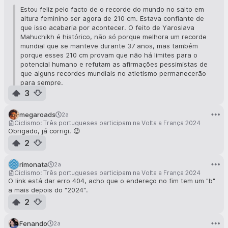
Estou feliz pelo facto de o recorde do mundo no salto em
altura feminino ser agora de 210 cm. Estava confiante de
que isso acabaria por acontecer. O feito de Yaroslava
Mahuchikh é histórico, não só porque melhora um recorde
mundial que se manteve durante 37 anos, mas também
porque esses 210 cm provam que não há limites para o
potencial humano e refutam as afirmações pessimistas de
que alguns recordes mundiais no atletismo permanecerão
para sempre.
3
Há apenas um mês, estive em Roma, como um dos
responsáveis pela atribuição do prémio a Mahuchikh quando
megaroads
2a
esta conquistou o ouro europeu. Durante a cerimónia, dei-lhe
Ciclismo: Três portugueses participam na Volta a França 2024
um grande abraço e sussurrei-lhe ao ouvido que ela estava
Obrigado, já corrigi. 😉
pronta para o recorde mundial. Até nos rimos, porque eu
2
"permiti" que ela saltasse 207 em Paris e depois apontasse
para 210 cm. E agora, ela conseguiu-o, e em Paris, mesmo
rimonata
2a
antes dos Jogos Olímpicos. Saúdo mais uma vez Mahuchikh,
Ciclismo: Três portugueses participam na Volta a França 2024
desejo-lhe muitas novas vitórias e recordes mundiais, mas
O link está dar erro 404, acho que o endereço no fim tem um "b"
não posso deixar de ter fé que um dia o recorde voltará a
a mais depois do "2024".
ser búlgaro.
2
Encontro algum simbolismo no facto de a notícia do feito de
Mahuchikh me encontrar em Roma, onde me encontro neste
Fenando
2a