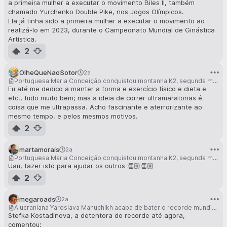
a primeira mulher a executar o movimento Biles II, também
chamado Yurchenko Double Pike, nos Jogos Olímpicos.
Ela já tinha sido a primeira mulher a executar o movimento ao
realizá-lo em 2023, durante o Campeonato Mundial de Ginástica
Artística.
2
OlheQueNaoSotor
2a
Portuguesa Maria Conceição conquistou montanha K2, segunda mais alta do mundo
Eu até me dedico a manter a forma e exercício físico e dieta e
etc., tudo muito bem; mas a ideia de correr ultramaratonas é
coisa que me ultrapassa. Acho fascinante e aterrorizante ao
mesmo tempo, e pelos mesmos motivos.
2
martamorais
2a
Portuguesa Maria Conceição conquistou montanha K2, segunda mais alta do mundo
Uau, fazer isto para ajudar os outros 👏🏼👏🏼
2
megaroads
2a
A ucraniana Yaroslava Mahuchikh acaba de bater o recorde mundial de salto feminino em altura que se mantinha desde 1987
Stefka Kostadinova, a detentora do recorde até agora,
comentou: