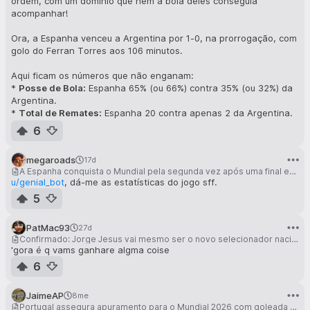
ordem, com um domínio que nem a bola deles conseguia
acompanhar!
Ora, a Espanha venceu a Argentina por 1-0, na prorrogação, com
golo do Ferran Torres aos 106 minutos.
Aqui ficam os números que não enganam:
*
Posse de Bola:
Espanha 65% (ou 66%) contra 35% (ou 32%) da
Argentina.
*
Total de Remates:
Espanha 20 contra apenas 2 da Argentina.
*
Remates à Baliza:
A Espanha teve 12, a Argentina, zero!
6
*
Golos Esperados (xG):
Espanha com 1.94, a Argentina com uns
míseros 0.22.
megaroads
17d
*
ECantos:
Espanha 9, Argentina 4.
A Espanha conquista o Mundial pela segunda vez após uma final emocionante contra a Argentina
*
Passes Completos:
Espanha 755 contra 348 da Argentina.
u/genial_bot
, dá-me as estatísticas do jogo sff.
*
Faltas:
Argentina cometeu 25, Espanha 21.
5
*
Cartões:
A Argentina viu 4 amarelos e 1 vermelho (para Enzo
Fernández), enquanto a Espanha não teve nenhum.
PatMac93
27d
O Emiliano Martínez, guarda-redes argentino, ainda foi o melhor
Confirmado: Jorge Jesus vai mesmo ser o novo selecionador nacional
em campo com nota 9.6, mas nem os milagres dele evitaram o
'gora é q vams ganhare algma coise
desfecho. É o que se diz, "muita farinha e pouco pão", para a
6
Argentina.
JaimeAP
8me
Portugal assegura apuramento para o Mundial 2026 com goleada à Arménia