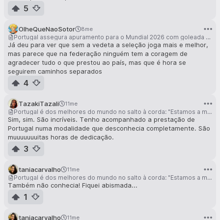
5
OlheQueNaoSotor
8me
Portugal assegura apuramento para o Mundial 2026 com goleada à Arménia
Já deu para ver que sem a vedeta a seleção joga mais e melhor,
mas parece que na federação ninguém tem a coragem de
agradecer tudo o que prestou ao país, mas que é hora se
seguirem caminhos separados
4
TazakiTazali
11me
Portugal é dos melhores do mundo no salto à corda: "Estamos a marcar a nossa posição"
Sim, sim. São incríveis. Tenho acompanhado a prestação de
Portugal numa modalidade que desconhecia completamente. São
muuuuuuuitas horas de dedicação.
3
taniacarvalho
11me
Portugal é dos melhores do mundo no salto à corda: "Estamos a marcar a nossa posição"
Também não conhecia! Fiquei abismada...
1
taniacarvalho
11me