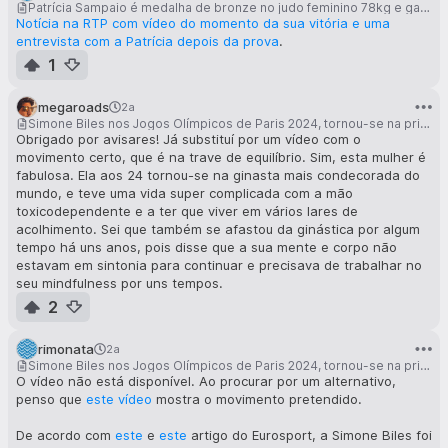
Patrícia Sampaio é medalha de bronze no judo feminino 78kg e garante primeira medalha de Portugal nos Jogos Olímpicos de Paris 2024
Notícia na RTP com vídeo do momento da sua vitória e uma
entrevista com a Patrícia depois da prova
.
1
megaroads
2a
Simone Biles nos Jogos Olímpicos de Paris 2024, tornou-se na primeira mulher a completar um triplo flip
Obrigado por avisares! Já substituí por um vídeo com o
movimento certo, que é na trave de equilíbrio. Sim, esta mulher é
fabulosa. Ela aos 24 tornou-se na ginasta mais condecorada do
mundo, e teve uma vida super complicada com a mão
toxicodependente e a ter que viver em vários lares de
acolhimento. Sei que também se afastou da ginástica por algum
tempo há uns anos, pois disse que a sua mente e corpo não
estavam em sintonia para continuar e precisava de trabalhar no
seu mindfulness por uns tempos.
2
rimonata
2a
Simone Biles nos Jogos Olímpicos de Paris 2024, tornou-se na primeira mulher a completar um triplo flip
O vídeo não está disponível. Ao procurar por um alternativo,
penso que
este vídeo
mostra o movimento pretendido.
De acordo com
este
e
este
artigo do Eurosport, a Simone Biles foi