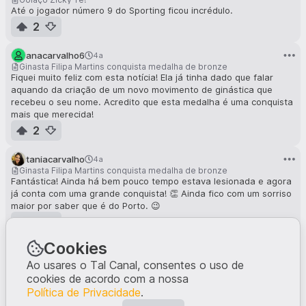
Até o jogador número 9 do Sporting ficou incrédulo.
2
anacarvalho6
4a
Ginasta Filipa Martins conquista medalha de bronze
Fiquei muito feliz com esta notícia! Ela já tinha dado que falar
aquando da criação de um novo movimento de ginástica que
recebeu o seu nome. Acredito que esta medalha é uma conquista
mais que merecida!
2
taniacarvalho
4a
Ginasta Filipa Martins conquista medalha de bronze
Fantástica! Ainda há bem pouco tempo estava lesionada e agora
já conta com uma grande conquista! 👏 Ainda fico com um sorriso
maior por saber que é do Porto. 😉
2
Cookies
taniacarvalho
4a
Seleção Nacional feminina segue para os quartos do Mundial de andebol de praia
Ao usares o Tal Canal, consentes o uso de
Não é só no futebol que damos cartas. Força Seleção! 💪
cookies de acordo com a nossa
2
Política de Privacidade
.