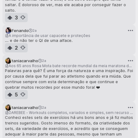
saltar. É doloroso de ver, mas ele acaba por conseguir fazer o
salto.
3
Fenando
2a
A importância de usar capacete e proteções
... e de não ter o QI de uma alface.
2
taniacarvalho
2a
Aos 65 anos Rosa Mota bate recorde mundial da meia maratona de veteranos em Riga
Palavras para quê? É uma força da natureza e uma inspiração. Foi
por causa dela que fui parar ao atletismo quando era miúda. Que
continue sempre com esta determinação e que continue e
quebrar muitos recordes por esse mundo fora! ❤️
5
taniacarvalho
2a
DAREBEE - Workouts completos, variados e simples, sem recurso a máquinas, que podem ser praticados em qualquer altura e em qualquer lugar
Conheci estes sets de exercícios há uns bons anos e já fiz muitos
treinos sugeridos. Gosto imenso do formato, da criatividade dos
sets, da variedade de exercícios, e acredito que se conseguem
adequar à maior parte das pessoas, mesmo que tenham um