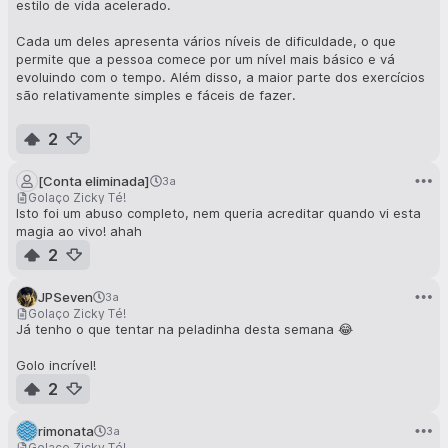
estilo de vida acelerado.
Cada um deles apresenta vários níveis de dificuldade, o que
permite que a pessoa comece por um nível mais básico e vá
evoluindo com o tempo. Além disso, a maior parte dos exercícios
são relativamente simples e fáceis de fazer.
Desde que comecei a fazer estes exercícios, senti que me ajudou
2
bastante a melhorar a minha forma física e a minha saúde, e a
gostar ainda mais de praticar exercício. Para mim, são
[Conta eliminada]
3a
particularmente úteis no outono e no inverno, em que se passa
Golaço Zicky Té!
mais tempo dentro de casa e está mais frio para se ir à piscina
Isto foi um abuso completo, nem queria acreditar quando vi esta
ou correr/caminhar. Recomendo!
magia ao vivo! ahah
2
JPSeven
3a
Golaço Zicky Té!
Já tenho o que tentar na peladinha desta semana 😂
Golo incrível!
2
rimonata
3a
Golaço Zicky Té!