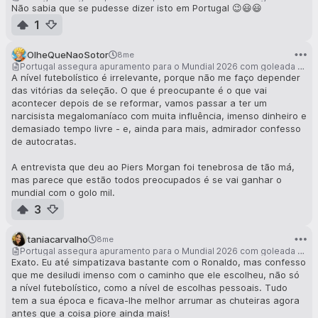
Não sabia que se pudesse dizer isto em Portugal 😉😃😃
1
OlheQueNaoSotor
8me
Portugal assegura apuramento para o Mundial 2026 com goleada à Arménia
A nível futebolístico é irrelevante, porque não me faço depender
das vitórias da seleção. O que é preocupante é o que vai
acontecer depois de se reformar, vamos passar a ter um
narcisista megalomaníaco com muita influência, imenso dinheiro e
demasiado tempo livre - e, ainda para mais, admirador confesso
de autocratas.
A entrevista que deu ao Piers Morgan foi tenebrosa de tão má,
mas parece que estão todos preocupados é se vai ganhar o
mundial com o golo mil.
3
taniacarvalho
8me
Portugal assegura apuramento para o Mundial 2026 com goleada à Arménia
Exato. Eu até simpatizava bastante com o Ronaldo, mas confesso
que me desiludi imenso com o caminho que ele escolheu, não só
a nível futebolístico, como a nível de escolhas pessoais. Tudo
tem a sua época e ficava-lhe melhor arrumar as chuteiras agora
antes que a coisa piore ainda mais!