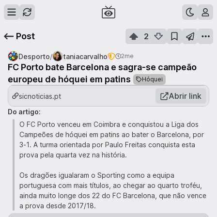
Post
2
/
Desporto
taniacarvalho
2me
FC Porto bate Barcelona e sagra-se campeão
europeu de hóquei em patins
Hóquei
Abrir link
sicnoticias.pt
Do artigo:
O FC Porto venceu em Coimbra e conquistou a Liga dos
Campeões de hóquei em patins ao bater o Barcelona, por
3-1. A turma orientada por Paulo Freitas conquista esta
prova pela quarta vez na história.
Os dragões igualaram o Sporting como a equipa
portuguesa com mais títulos, ao chegar ao quarto troféu,
ainda muito longe dos 22 do FC Barcelona, que não vence
a prova desde 2017/18.