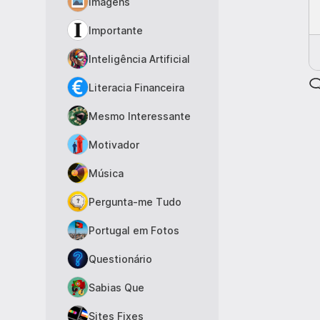
Imagens
Importante
Inteligência Artificial
Literacia Financeira
Mesmo Interessante
Motivador
Música
Pergunta-me Tudo
Portugal em Fotos
Questionário
Sabias Que
Sites Fixes