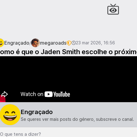
Engraçado
megaroads
/
23 mar 2026, 16:56
omo é que o Jaden Smith escolhe o próxim
Engraçado
Se queres ver mais posts do género, subscreve o canal.
O que tens a dizer?