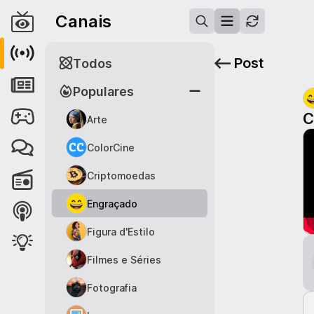
Canais
Post
Todos
Populares
C
Arte
ColorCine
Criptomoedas
Engraçado
Figura d'Estilo
Filmes e Séries
Fotografia