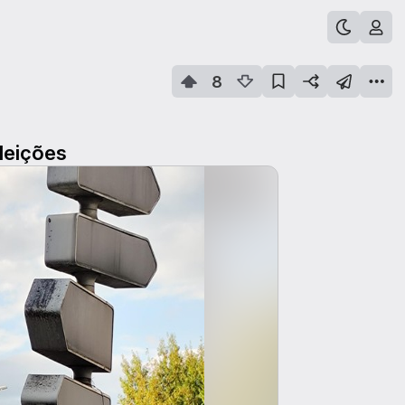
8
leições