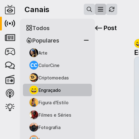
Canais
Post
Todos
Populares
E
Arte
ColorCine
Criptomoedas
Engraçado
Figura d'Estilo
Filmes e Séries
Fotografia