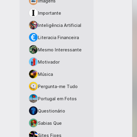
Imagens
Importante
Inteligência Artificial
Literacia Financeira
Mesmo Interessante
Motivador
Música
Pergunta-me Tudo
Portugal em Fotos
Questionário
Sabias Que
Sites Fixes