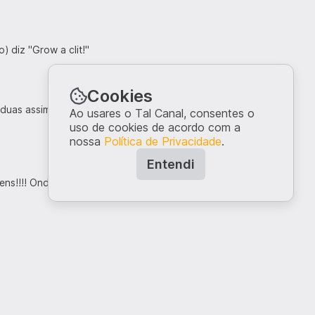
 diz "Grow a clit!"
Cookies
em duas assim e sempre confundi uma com a
Ao usares o Tal Canal, consentes o
uso de cookies de acordo com a
nossa
Política de Privacidade
.
Entendi
ns!!!! Onde é isto?
fie.