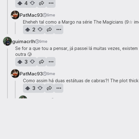
4
PatMac93
9me
Eheheh tal como a Margo na série The Magicians (9☆ imo)
2
guimacrlh
9me
Se for a que tou a pensar, já passei lá muitas vezes, exist
outra 🥲
3
PatMac93
9me
Como assim há duas estátuas de cabras?! The plot thicke
3
guimacrlh
9me
Barcelos. Até hoje não as consigo distinguir 😂
3
PatMac93
9me
Tenho de visitar só para descobrir isto. E tirar sel