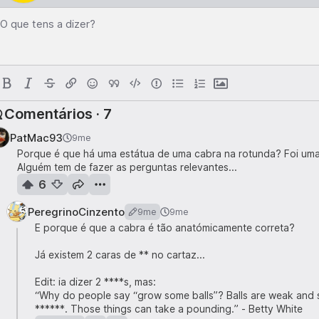
O que tens a dizer?
Comentários · 7
PatMac93
9me
Porque é que há uma estátua de uma cabra na rotunda? Foi uma
Alguém tem de fazer as perguntas relevantes...
6
PeregrinoCinzento
9me
9me
E porque é que a cabra é tão anatómicamente correta?
Já existem 2 caras de ** no cartaz...
Edit: ia dizer 2 ****s, mas:
“Why do people say “grow some balls”? Balls are weak and s
******. Those things can take a pounding.” - Betty White