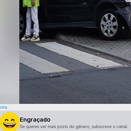
onte
.
Engraçado
Se queres ver mais posts do género, subscreve o canal.