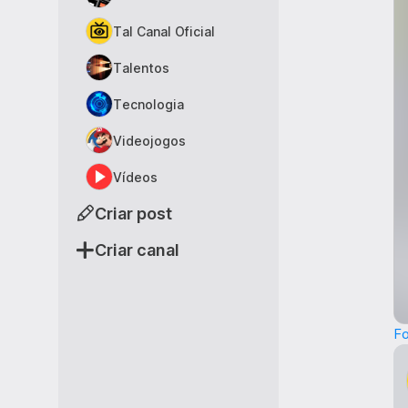
Tal Canal Oficial
Talentos
Tecnologia
Videojogos
Vídeos
Criar post
Criar canal
F