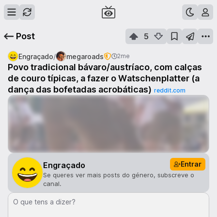
Post
5
/
Engraçado
megaroads
2me
Povo tradicional bávaro/austríaco, com calças
de couro típicas, a fazer o Watschenplatter (a
dança das bofetadas acrobáticas)
reddit.com
Entrar
Engraçado
Se queres ver mais posts do género, subscreve o
canal.
O que tens a dizer?