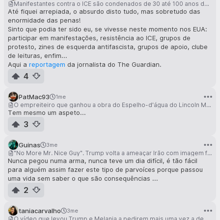
Manifestantes contra o ICE são condenados de 30 até 100 anos de prisão por um juiz nomeado por Trump
Até fiquei arrepiada, o absurdo disto tudo, mas sobretudo das
enormidade das penas!
Sinto que podia ter sido eu, se vivesse neste momento nos EUA:
participar em manifestações, resistência ao ICE, grupos de
protesto, zines de esquerda antifascista, grupos de apoio, clube
de leituras, enfim...
Aqui a
reportagem
da jornalista do The Guardian.
4
PatMac93
1me
O empreiteiro que ganhou a obra do Espelho-d'água do Lincoln Memorial (à direita), que depois de quase $2 milhões gastos, se encontra outra vez verde
Tem mesmo um aspeto...
3
Guinas
3me
"No More Mr. Nice Guy". Trump volta a ameaçar Irão com imagem feita em IA
Nunca pegou numa arma, nunca teve um dia difícil, é tão fácil
para alguém assim fazer este tipo de parvoíces porque passou
uma vida sem saber o que são consequências ...
2
taniacarvalho
3me
O vídeo que levou Trump e Melania a pedirem mais uma vez a demissão de Jimmy Kimmel