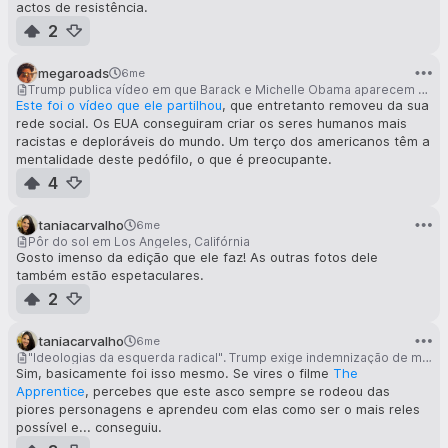
actos de resistência.
2
megaroads
6me
Trump publica vídeo em que Barack e Michelle Obama aparecem como macacos
Este foi o vídeo que ele partilhou
, que entretanto removeu da sua
rede social. Os EUA conseguiram criar os seres humanos mais
racistas e deploráveis do mundo. Um terço dos americanos têm a
mentalidade deste pedófilo, o que é preocupante.
4
taniacarvalho
6me
Pôr do sol em Los Angeles, Califórnia
Gosto imenso da edição que ele faz! As outras fotos dele
também estão espetaculares.
2
taniacarvalho
6me
"Ideologias da esquerda radical". Trump exige indemnização de mil milhões de dólares a Harvard
Sim, basicamente foi isso mesmo. Se vires o filme
The
Apprentice
, percebes que este asco sempre se rodeou das
piores personagens e aprendeu com elas como ser o mais reles
possível e... conseguiu.