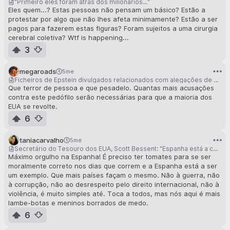
"Primeiro eles foram atrás dos milionários..."
reforma. Não sou fã da reforma. Não acho que a reforma
Eles quem...? Estas pessoas não pensam um básico? Estão a
seja bíblica... Acho que seria um desperdício dos dons que
protestar por algo que não lhes afeta minimamente? Estão a ser
Deus nos deu."
pagos para fazerem estas figuras? Foram sujeitos a uma cirurgia
cerebral coletiva? Wtf is happening...
3
megaroads
5me
Ficheiros de Epstein divulgados relacionados com alegações de agressão sexual contra Trump
Que terror de pessoa e que pesadelo. Quantas mais acusações
contra este pedófilo serão necessárias para que a maioria dos
EUA se revolte.
6
taniacarvalho
5me
Secretário do Tesouro dos EUA, Scott Bessent: "Espanha está a colocar vidas americanas em risco"
Máximo orgulho na Espanha! É preciso ter tomates para se ser
moralmente correto nos dias que correm e a Espanha está a ser
um exemplo. Que mais países façam o mesmo. Não à guerra, não
à corrupção, não ao desrespeito pelo direito internacional, não à
violência, é muito simples até. Toca a todos, mas nós aqui é mais
lambe-botas e meninos borrados de medo.
6