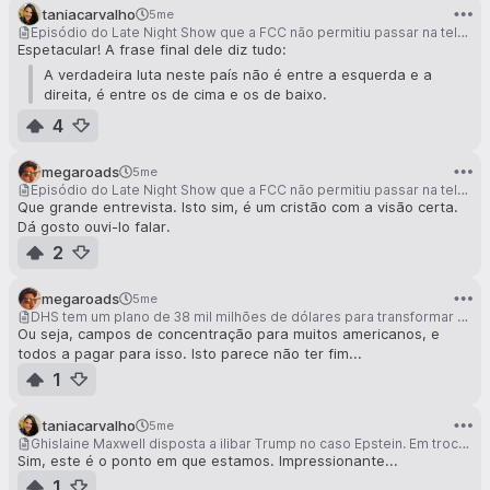
taniacarvalho
5me
Episódio do Late Night Show que a FCC não permitiu passar na televisão, com o deputado estadual do Texas, para falar sobre o estado desse estado e o os perigos do nacionalismo religioso
Espetacular! A frase final dele diz tudo:
A verdadeira luta neste país não é entre a esquerda e a
direita, é entre os de cima e os de baixo.
4
megaroads
5me
Episódio do Late Night Show que a FCC não permitiu passar na televisão, com o deputado estadual do Texas, para falar sobre o estado desse estado e o os perigos do nacionalismo religioso
Que grande entrevista. Isto sim, é um cristão com a visão certa.
Dá gosto ouvi-lo falar.
2
megaroads
5me
DHS tem um plano de 38 mil milhões de dólares para transformar os armazéns nos EUA em centros de detenção do ICE
Ou seja, campos de concentração para muitos americanos, e
todos a pagar para isso. Isto parece não ter fim...
1
taniacarvalho
5me
Ghislaine Maxwell disposta a ilibar Trump no caso Epstein. Em troca pede um perdão presidencial
Sim, este é o ponto em que estamos. Impressionante...
1