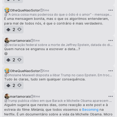
OlheQueNaoSotor
5me
"A única coisa mais poderosa do que o ódio é o amor" - mensagem no intervalo da Super Bowl
É uma mensagem bonita, mas o que os algoritmos entenderam,
para mal de todos nós, é que o contrário é mais verdadeiro.
2
martamorais
5me
Declaração federal sobre a morte de Jeffrey Epstein, datada do dia anterior à sua morte, quando foi encontrado na sua cela
Quem nunca se enganou a escrever a data...?
😆
2
OlheQueNaoSotor
5me
Ghislaine Maxwell disposta a ilibar Trump no caso Epstein. Em troca pede um perdão presidencial
Tudo às claras, tudo sem qualquer consequência.
2
martamorais
6me
Trump publica vídeo em que Barack e Michelle Obama aparecem como macacos
Alguém sugeria que nestes dias, como reacção a este post e à
estreia do filme
Melania
, que todos vissemos o
Becoming
na
Netflix. É um documentário sobre a vida da Michelle Obama. Micro