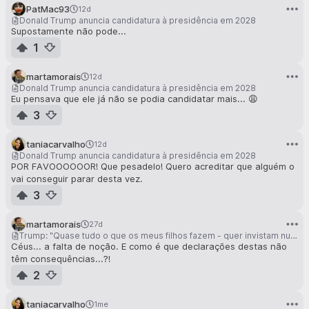
PatMac93
12d
Donald Trump anuncia candidatura à presidência em 2028
Supostamente não pode...
1
martamorais
12d
Donald Trump anuncia candidatura à presidência em 2028
Eu pensava que ele já não se podia candidatar mais... 😩
3
taniacarvalho
12d
Donald Trump anuncia candidatura à presidência em 2028
POR FAVOOOOOOR! Que pesadelo! Quero acreditar que alguém o
vai conseguir parar desta vez.
3
martamorais
27d
Trump: "Quase tudo o que os meus filhos fazem - quer invistam numa ação, quer comprem uma carrinha - eles têm informação privilegiada
Céus... a falta de noção. E como é que declarações destas não
têm consequências...?!
2
taniacarvalho
1me