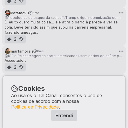
3
PatMac93
6me
"Ideologias da esquerda radical". Trump exige indemnização de mil milhões de dólares a Harvard
É, eu tb quero muita coisa... ele atira o barro à parede a ver se
cola. Deve ter sido assim que subiu na carreira empresarial,
fazendo ameaças.
3
martamorais
6me
ICE e Palantir: agentes norte-americanos usam dados de saúde para caçar "imigrantes ilegais"
Assustador.
3
OlheQueNaoSotor
6me
Trump culpa democratas por mortes de cidadãos americanos às mãos da polícia anti-imigração
Cookies
E quando os democratas reagirem à força, porque chegará a um
ponto em que têm de o fazer, virá zurrar que sempre soube e
Ao usares o Tal Canal, consentes o uso de
sempre avisou
cookies de acordo com a nossa
3
Política de Privacidade
.
Entendi
taniacarvalho
6me
Casa Branca partilha imagem de Trump com 'pinguins da Gronelândia'... que não existem na ilha
Ahahahah, adoro! Isto é que era!