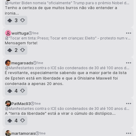
Hunter Biden nomeia "oficialmente" Trump para o prémio Nobel da paz
Tenho a certeza de que muitos burros não vão entender a
ironia...
3
wolftuga
1me
"Tocar em tinta: Preso; Tocar em crianças: Eleito" - protesto num viaduto em Cleveland, Ohio
Mensagem forte!
2
megaroads
1me
Manifestantes contra o ICE são condenados de 30 até 100 anos de prisão por um juiz nomeado por Trump
É revoltante, especialmente sabendo que a maior parte da lista
de Epstein está em liberdade e que a Ghislaine Maxwell foi
condenada a apenas 20 anos.
4
PatMac93
1me
Manifestantes contra o ICE são condenados de 30 até 100 anos de prisão por um juiz nomeado por Trump
A "terra da liberdade" está a virar o cúmulo do distópico...
4
martamorais
1me