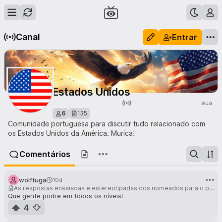
Canal
Entrar
Estados Unidos
eua
6
135
Comunidade portuguesa para discutir tudo relacionado com
os Estados Unidos da América. Murica!
Comentários
wolftuga
10d
As respostas ensaiadas e estereotipadas dos nomeados para o poder judicial por Trump, tão amedrontados que são incapazes de afirmar que Biden venceu as eleições de 2020
Que gente podre em todos os níveis!
4