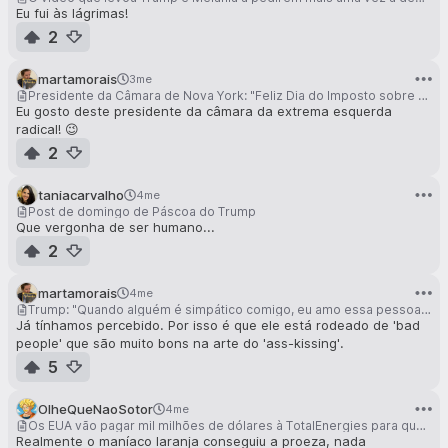
Eu fui às lágrimas!
2
martamorais
3me
Presidente da Câmara de Nova York: "Feliz Dia do Imposto sobre o Rendimento, Nova Iorque. Estamos a taxar os ricos."
Eu gosto deste presidente da câmara da extrema esquerda
radical! 😉
2
taniacarvalho
4me
Post de domingo de Páscoa do Trump
Que vergonha de ser humano...
2
martamorais
4me
Trump: "Quando alguém é simpático comigo, eu amo essa pessoa. Mesmo que sejam más pessoas, não me importo. Lutarei até por elas até ao fim."
Já tínhamos percebido. Por isso é que ele está rodeado de 'bad
people' que são muito bons na arte do 'ass-kissing'.
5
OlheQueNaoSotor
4me
Os EUA vão pagar mil milhões de dólares à TotalEnergies para que esta interrompa o desenvolvimento de energia eólica offshore nos EUA
Realmente o maníaco laranja conseguiu a proeza, nada