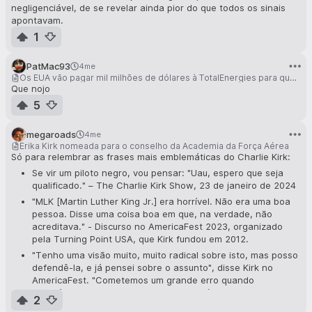
negligenciável, de se revelar ainda pior do que todos os sinais
apontavam.
1
PatMac93
4me
Os EUA vão pagar mil milhões de dólares à TotalEnergies para que esta interrompa o desenvolvimento de energia eólica offshore nos EUA
Que nojo
5
megaroads
4me
Erika Kirk nomeada para o conselho da Academia da Força Aérea
Só para relembrar as frases mais emblemáticas do Charlie Kirk:
Se vir um piloto negro, vou pensar: "Uau, espero que seja
qualificado." – The Charlie Kirk Show, 23 de janeiro de 2024
"MLK [Martin Luther King Jr.] era horrível. Não era uma boa
pessoa. Disse uma coisa boa em que, na verdade, não
acreditava." - Discurso no AmericaFest 2023, organizado
pela Turning Point USA, que Kirk fundou em 2012.
"Tenho uma visão muito, muito radical sobre isto, mas posso
defendê-la, e já pensei sobre o assunto", disse Kirk no
AmericaFest. "Cometemos um grande erro quando
aprovámos a Lei dos Direitos Civis na década de 1960". -
2
Discurso no AmericaFest 2023