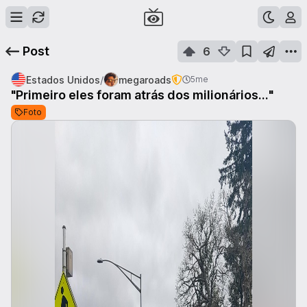
Post
6
/
Estados Unidos
megaroads
5me
"Primeiro eles foram atrás dos milionários..."
Foto