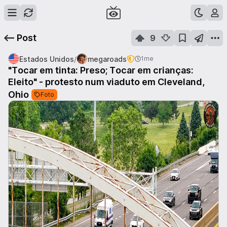
Post
9
/
Estados Unidos
megaroads
1me
"Tocar em tinta: Preso; Tocar em crianças:
Eleito" - protesto num viaduto em Cleveland,
Ohio
Foto