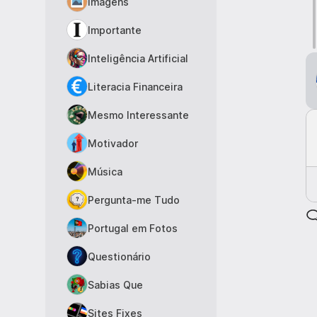
Imagens
Importante
Inteligência Artificial
Literacia Financeira
Mesmo Interessante
Motivador
Música
Pergunta-me Tudo
Portugal em Fotos
Questionário
Sabias Que
Sites Fixes