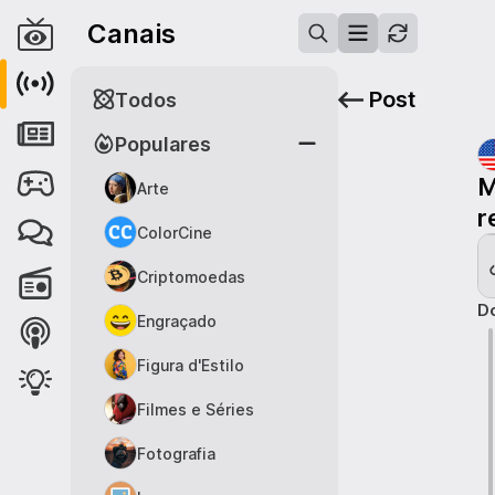
Canais
Post
Todos
Populares
M
Arte
r
ColorCine
Criptomoedas
Do
Engraçado
Figura d'Estilo
Filmes e Séries
Fotografia