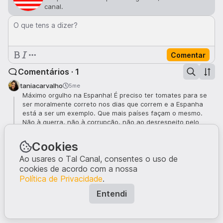
canal.
O que tens a dizer?
Comentar
Comentários · 1
taniacarvalho
5me
Máximo orgulho na Espanha! É preciso ter tomates para se
ser moralmente correto nos dias que correm e a Espanha
está a ser um exemplo. Que mais países façam o mesmo.
Não à guerra, não à corrupção, não ao desrespeito pelo
direito internacional, não à violência, é muito simples até.
Toca a todos, mas nós aqui é mais lambe-botas e meninos
Cookies
borrados de medo.
Ao usares o Tal Canal, consentes o uso de
6
cookies de acordo com a nossa
Política de Privacidade
.
Entendi