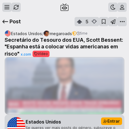
Post
5
/
Estados Unidos
megaroads
5me
Secretário do Tesouro dos EUA, Scott Bessent:
"Espanha está a colocar vidas americanas em
risco"
Vídeo
x.com
Entrar
Estados Unidos
Se queres ver mais posts do género, subscreve o