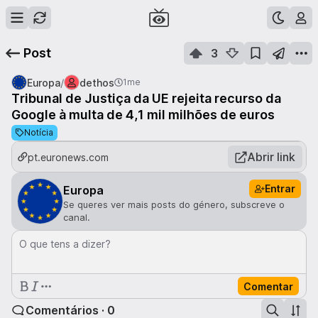
Post
3
/
Europa
dethos
1me
Tribunal de Justiça da UE rejeita recurso da
Google à multa de 4,1 mil milhões de euros
Notícia
Abrir link
pt.euronews.com
Entrar
Europa
Se queres ver mais posts do género, subscreve o
canal.
O que tens a dizer?
Comentar
Comentários · 0