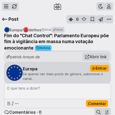
Post
6
/
Europa
dethos
4me
4me
Fim do "Chat Control": Parlamento Europeu põe
fim à vigilância em massa numa votação
emocionante
Notícia
Abrir link
patrick-breyer.de
Entrar
Europa
Se queres ver mais posts do género, subscreve o
canal.
O que tens a dizer?
Comentar
Comentários · 0