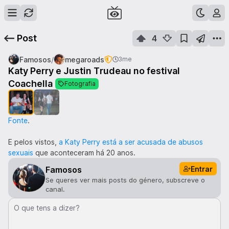
Post
4
/
Famosos
megaroads
3me
Katy Perry e Justin Trudeau no festival
1
de
2
Coachella
Fotografia
Fonte
.
E pelos vistos,
a Katy Perry está a ser acusada de abusos
sexuais
que aconteceram há 20 anos.
Entrar
Famosos
Se queres ver mais posts do género, subscreve o
canal.
O que tens a dizer?