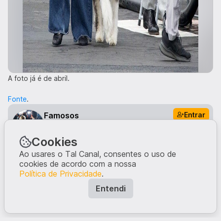
A foto já é de abril.
Fonte
.
Entrar
Famosos
Se queres ver mais posts do género, subscreve o
canal.
Cookies
O que tens a dizer?
Ao usares o Tal Canal, consentes o uso de
cookies de acordo com a nossa
Política de Privacidade
.
Comentar
Entendi
Comentários · 0