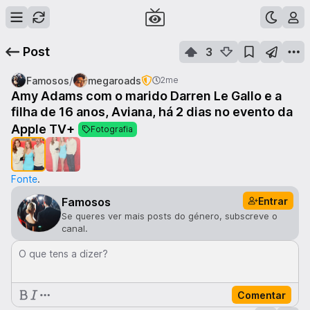
Post
3
/
Famosos
megaroads
2me
Amy Adams com o marido Darren Le Gallo e a
filha de 16 anos, Aviana, há 2 dias no evento da
1
de
2
Apple TV+
Fotografia
Fonte
.
Entrar
Famosos
Se queres ver mais posts do género, subscreve o
canal.
O que tens a dizer?
Comentar