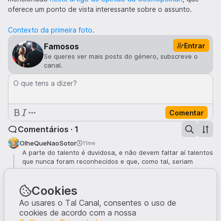
oferece um ponto de vista interessante sobre o assunto.
Contexto da primeira foto
.
Entrar
Famosos
Se queres ver mais posts do género, subscreve o
canal.
O que tens a dizer?
Comentar
Comentários · 1
OlheQueNaoSotor
11me
A parte do talento é duvidosa, e não devem faltar aí talentos
que nunca foram reconhecidos e que, como tal, seriam
censurados em situações semelhantes.
Cookies
Mas parece que riqueza e fama, isso sim, significa porta
aberta para este tipo de comportamentos. Que as mulheres
Ao usares o Tal Canal, consentes o uso de
nas fotos se queiram prestar a essas figuras é que se torna
cookies de acordo com a nossa
impensável.