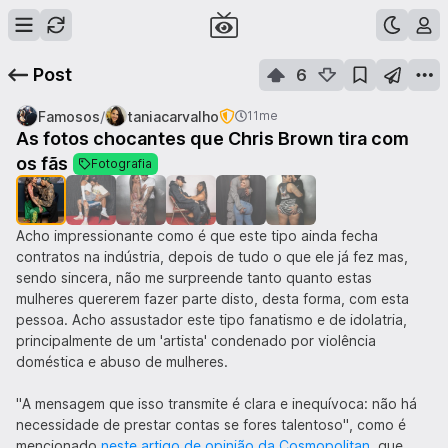
Post
6
/
Famosos
taniacarvalho
11me
As fotos chocantes que Chris Brown tira com
1
de
6
os fãs
Fotografia
Acho impressionante como é que este tipo ainda fecha
contratos na indústria, depois de tudo o que ele já fez mas,
sendo sincera, não me surpreende tanto quanto estas
mulheres quererem fazer parte disto, desta forma, com esta
pessoa. Acho assustador este tipo fanatismo e de idolatria,
principalmente de um 'artista' condenado por violência
doméstica e abuso de mulheres.
"A mensagem que isso transmite é clara e inequívoca: não há
necessidade de prestar contas se fores talentoso", como é
mencionado
neste artigo de opinião da Cosmopolitan
, que