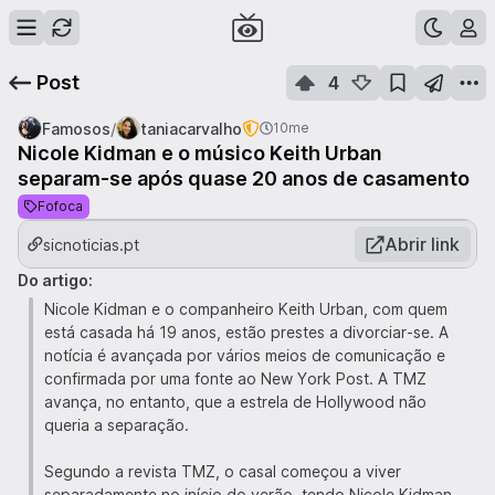
Post
4
/
Famosos
taniacarvalho
10me
Nicole Kidman e o músico Keith Urban
separam-se após quase 20 anos de casamento
Fofoca
Abrir link
sicnoticias.pt
Do artigo:
Nicole Kidman e o companheiro Keith Urban, com quem
está casada há 19 anos, estão prestes a divorciar-se. A
notícia é avançada por vários meios de comunicação e
confirmada por uma fonte ao New York Post. A TMZ
avança, no entanto, que a estrela de Hollywood não
queria a separação.
Segundo a revista TMZ, o casal começou a viver
separadamente no início do verão, tendo Nicole Kidman,