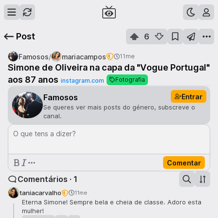
Post
6
/
Famosos
mariacampos
11me
Simone de Oliveira na capa da "Vogue Portugal"
aos 87 anos
Fotografia
instagram.com
Entrar
Famosos
Se queres ver mais posts do género, subscreve o
canal.
O que tens a dizer?
Comentar
Comentários · 1
taniacarvalho
11me
Eterna Simone! Sempre bela e cheia de classe. Adoro esta
mulher!