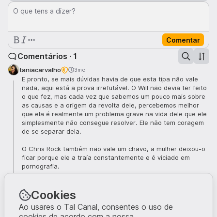
O que tens a dizer?
Comentar
Comentários · 1
taniacarvalho
3me
E pronto, se mais dúvidas havia de que esta tipa não vale
nada, aqui está a prova irrefutável. O Will não devia ter feito
o que fez, mas cada vez que sabemos um pouco mais sobre
as causas e a origem da revolta dele, percebemos melhor
que ela é realmente um problema grave na vida dele que ele
simplesmente não consegue resolver. Ele não tem coragem
de se separar dela.
O Chris Rock também não vale um chavo, a mulher deixou-o
ficar porque ele a traía constantemente e é viciado em
pornografia.
Quer dizer, o Will cometeu um erro que lhe custou a carreira,
Cookies
mas aqueles dois palermas irritantes da Jada e do Chris
andam por aí todos contentes a meter nojo. Opá, Will, já
Ao usares o Tal Canal, consentes o uso de
chega, ganha coragem e vai à tua vida. Deixa essa carroça
cookies de acordo com a nossa