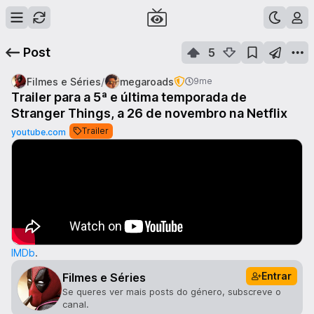
Post
5
/
Filmes e Séries
megaroads
9me
Trailer para a 5ª e última temporada de
Stranger Things, a 26 de novembro na Netflix
Trailer
youtube.com
IMDb
.
Entrar
Filmes e Séries
Se queres ver mais posts do género, subscreve o
canal.