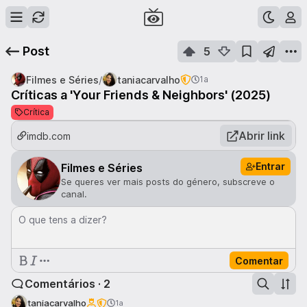
Post
5
/
Filmes e Séries
taniacarvalho
1a
Críticas a 'Your Friends & Neighbors' (2025)
Crítica
Abrir link
imdb.com
Entrar
Filmes e Séries
Se queres ver mais posts do género, subscreve o
canal.
O que tens a dizer?
Comentar
Comentários · 2
taniacarvalho
1a