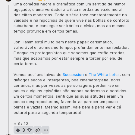
Uma comédia negra e dramática com um sentido de humor
aguçado, e uma verdadeira crítica mordaz ao vazio moral
das elites modernas. Toda a série toca constantemente na
vaidade e na hipocrisia de quem vive nas bolhas de conforto
suburbano, e consegue ser irónica e cínica, mas ao mesmo
tempo profunda em certos temas.
Jon Hamm está muito bem neste papel: carismático,
vulnerável e, ao mesmo tempo, profundamente manipulador.
É daqueles protagonistas que sabemos que estão errados,
mas que acabamos por estar sempre a torcer por ele, de
certa forma.
Vemos aqui uns laivos de
Succession
e
The White Lotus
, com
diálogos secos e inteligentes, boa cinematografia, bons
cenários, mas por vezes as personagens perdem-se um
pouco e alguns episódios são menos poderosos e perdidos.
Em certos momentos, senti que as suas atitudes eram um
pouco despropositadas, fazendo-as parecer um pouco
burras e vazias. Mesmo assim, vale bem a pena ver e cá
estarei para a segunda temporada!
⭐ 8 / 10
3