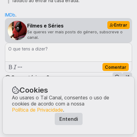
fatídico ao entrar na casa errada.
IMDb
.
Entrar
Filmes e Séries
Se queres ver mais posts do género, subscreve o
canal.
O que tens a dizer?
Comentar
Comentários · 0
Cookies
Ao usares o Tal Canal, consentes o uso de
Ninguém comentou neste post.
Escreve a tua opinião, dando início à conversa.
cookies de acordo com a nossa
Política de Privacidade
.
Entendi